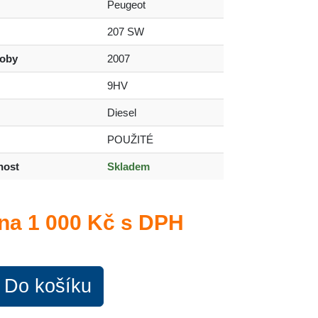
Peugeot
207 SW
roby
2007
9HV
Diesel
POUŽITÉ
nost
Skladem
na
1 000 Kč s DPH
Do košíku