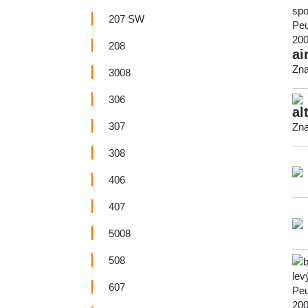
207 SW
208
ai
Zna
3008
306
al
307
Zna
308
406
407
5008
508
607