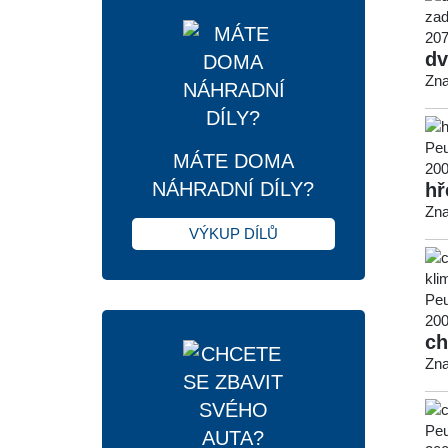
dv
Zna
MÁTE DOMA
NÁHRADNÍ DÍLY?
hř
Zna
VÝKUP DÍLŮ
ch
Zna