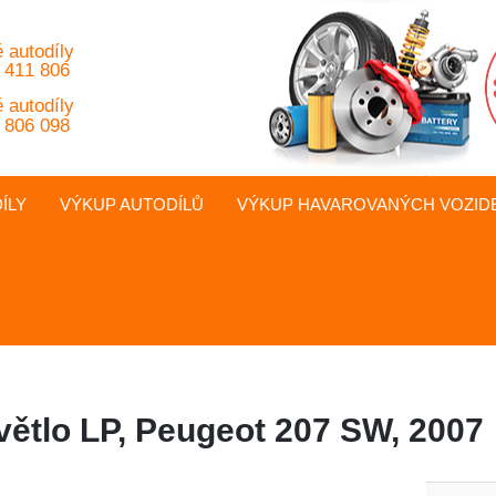
 autodíly
 411 806
 autodíly
 806 098
ÍLY
VÝKUP AUTODÍLŮ
VÝKUP
HAVAROVANÝCH
VOZID
větlo LP, Peugeot 207 SW, 2007