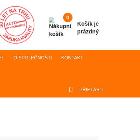
0
Košík je
prázdný
EL
O SPOLEČNOSTI
KONTAKT
PŘIHLÁSIT