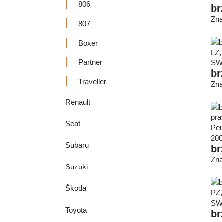
806
br
Zna
807
Boxer
Partner
br
Traveller
Zna
Renault
Seat
Subaru
br
Zna
Suzuki
Škoda
Toyota
br