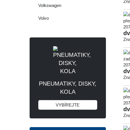
Zna
Volkswagen
Volvo
dv
Zna
dv
Zna
PNEUMATIKY, DISKY,
KOLA
VYBÍREJTE
dv
Zna