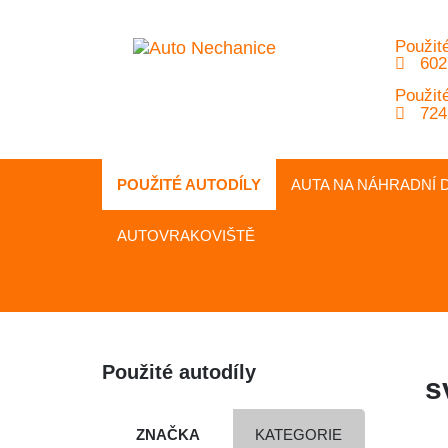
Použité
602
Použité
724
POUŽITÉ AUTODÍLY
AUTA NA
NÁHRADNÍ
D
AUTOVRAKOVIŠTĚ
Použité autodíly
s
ZNAČKA
KATEGORIE