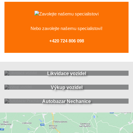
Nebo zavolejte
našemu specialistovi!
+420 724 806 098
Likvidace vozidel
Výkup vozidel
Autobazar Nechanice