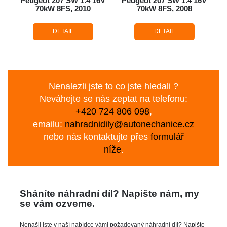
Peugeot 207 SW 1.4 16V
Peugeot 207 SW 1.4 16V
70kW 8FS, 2010
70kW 8FS, 2008
DETAIL
DETAIL
Nenalezli jste to co jste hledali ?
Neváhejte se nás zeptat na telefonu:
+420 724 806 098
,
emailu:
nahradnidily@autonechanice.cz
nebo nás kontaktujte přes
formulář
níže
.
Sháníte náhradní díl? Napište nám, my
se vám ozveme.
Nenašli jste v naší nabídce vámi požadovaný náhradní díl? Napište