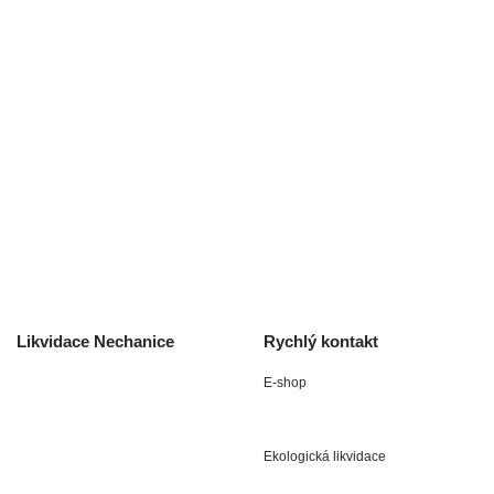
Použité autodíly
Likvidace nechanice
Auta na náhradní díly
Autobazar Nechanice
Výkup autodílů
Výkup havarovaných vozidel
O společnosti
Obchodní podmínky
Odstoupení od smlouvy
/ reklamace
Kontakt
Likvidace Nechanice
Rychlý kontakt
E-shop
Staré Nechanice 109
+420 602 411 806
503 15 Nechanice
Ekologická likvidace
IČO : 15643905
+420 724 019 806