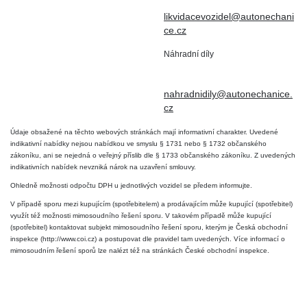
DIČ: CZ6906163176
likvidacevozidel@autonechani
ce.cz
Náhradní díly
+420 724 806 098
nahradnidily@autonechanice.
cz
Údaje obsažené na těchto webových stránkách mají informativní charakter. Uvedené
indikativní nabídky nejsou nabídkou ve smyslu § 1731 nebo § 1732 občanského
zákoníku, ani se nejedná o veřejný příslib dle § 1733 občanského zákoníku. Z uvedených
indikativních nabídek nevzniká nárok na uzavření smlouvy.
Ohledně možnosti odpočtu DPH u jednotlivých vozidel se předem informujte.
V případě sporu mezi kupujícím (spotřebitelem) a prodávajícím může kupující (spotřebitel)
využít též možnosti mimosoudního řešení sporu. V takovém případě může kupující
(spotřebitel) kontaktovat subjekt mimosoudního řešení sporu, kterým je Česká obchodní
inspekce (http://www.coi.cz) a postupovat dle pravidel tam uvedených. Více informací o
mimosoudním řešení sporů lze nalézt též na stránkách České obchodní inspekce.