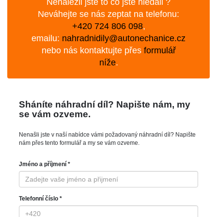
Nenalezli jste to co jste hledali ?
Neváhejte se nás zeptat na telefonu:
+420 724 806 098
,
emailu:
nahradnidily@autonechanice.cz
nebo nás kontaktujte přes
formulář
níže
.
Sháníte náhradní díl? Napište nám, my
se vám ozveme.
Nenašli jste v naší nabídce vámi požadovaný náhradní díl? Napište
nám přes tento formulář a my se vám ozveme.
Jméno a příjmení *
Telefonní číslo *