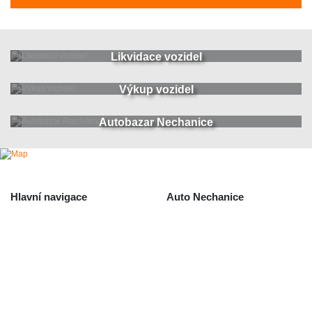
Likvidace vozidel
Výkup vozidel
Autobazar Nechanice
Hlavní navigace
Auto Nechanice
Použité autodíly
Likvidace nechanice
Auta na náhradní díly
Autobazar Nechanice
Výkup autodílů
Výkup havarovaných vozidel