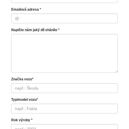
Emailová adresa *
Napište nám jaký díl sháníte *
Značka vozu*
Typ/model vozu*
Rok výroby *