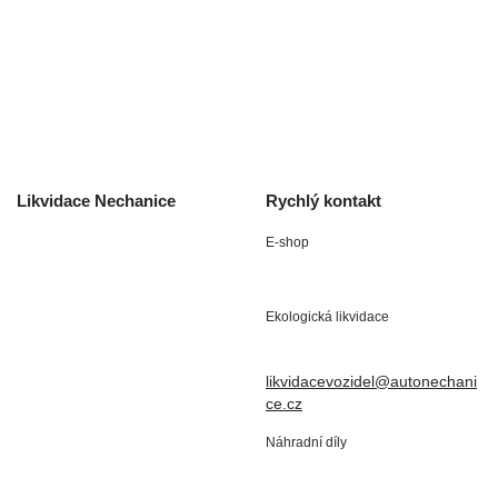
O společnosti
Obchodní podmínky
Odstoupení od smlouvy
/ reklamace
Kontakt
Likvidace Nechanice
Rychlý kontakt
E-shop
Staré Nechanice 109
+420 602 411 806
503 15 Nechanice
Ekologická likvidace
IČO : 15643905
+420 724 019 806
DIČ: CZ6906163176
likvidacevozidel@autonechani
ce.cz
Náhradní díly
+420 724 806 098