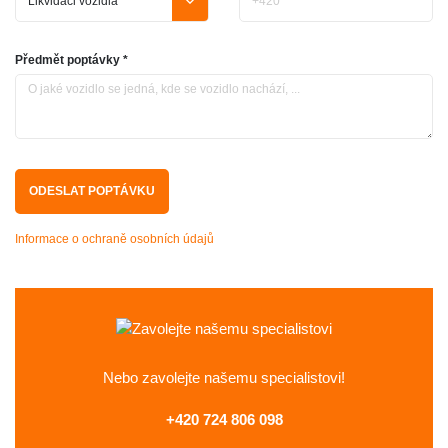
Předmět poptávky *
Informace o ochraně osobních údajů
Nebo zavolejte
našemu specialistovi!
+420 724 806 098