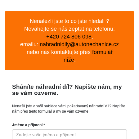
Nenalezli jste to co jste hledali ?
Neváhejte se nás zeptat na telefonu:
+420 724 806 098
,
emailu:
nahradnidily@autonechanice.cz
nebo nás kontaktujte přes
formulář
níže
.
Sháníte náhradní díl? Napište nám, my
se vám ozveme.
Nenašli jste v naší nabídce vámi požadovaný náhradní díl? Napište
nám přes tento formulář a my se vám ozveme.
Jméno a příjmení *