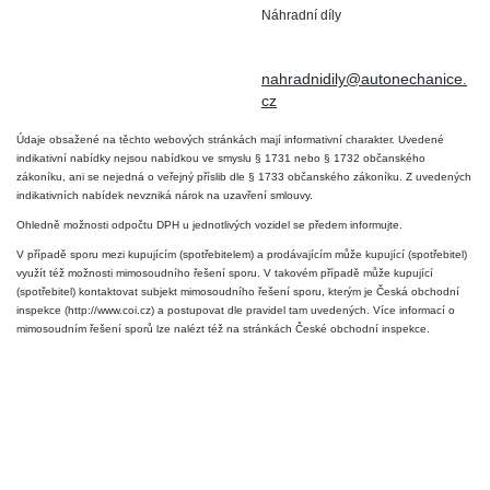
Náhradní díly
+420 724 806 098
nahradnidily@autonechanice.
cz
Údaje obsažené na těchto webových stránkách mají informativní charakter. Uvedené
indikativní nabídky nejsou nabídkou ve smyslu § 1731 nebo § 1732 občanského
zákoníku, ani se nejedná o veřejný příslib dle § 1733 občanského zákoníku. Z uvedených
indikativních nabídek nevzniká nárok na uzavření smlouvy.
Ohledně možnosti odpočtu DPH u jednotlivých vozidel se předem informujte.
V případě sporu mezi kupujícím (spotřebitelem) a prodávajícím může kupující (spotřebitel)
využít též možnosti mimosoudního řešení sporu. V takovém případě může kupující
(spotřebitel) kontaktovat subjekt mimosoudního řešení sporu, kterým je Česká obchodní
inspekce (http://www.coi.cz) a postupovat dle pravidel tam uvedených. Více informací o
mimosoudním řešení sporů lze nalézt též na stránkách České obchodní inspekce.
2026 © Auto Nechanice - Všechna práva vyhrazena
Made by AZC
Admin
Nastavení soukromí
Ochrana OÚ