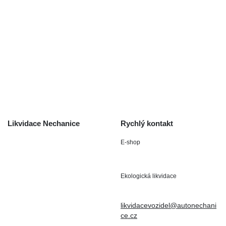
Výkup autodílů
Výkup havarovaných vozidel
O společnosti
Obchodní podmínky
Odstoupení od smlouvy
/ reklamace
Kontakt
Likvidace Nechanice
Rychlý kontakt
E-shop
Staré Nechanice 109
+420 602 411 806
503 15 Nechanice
Ekologická likvidace
IČO : 15643905
+420 724 019 806
DIČ: CZ6906163176
likvidacevozidel@autonechani
ce.cz