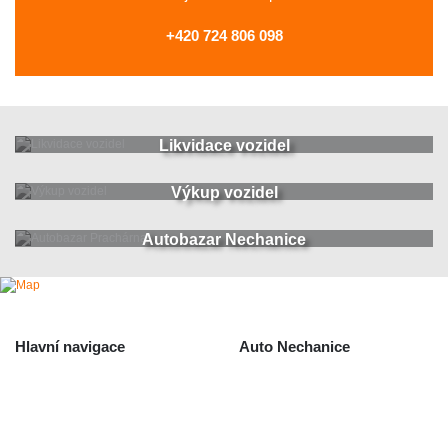
+420 724 806 098
Likvidace vozidel
Výkup vozidel
Autobazar Nechanice
Hlavní navigace
Auto Nechanice
Použité autodíly
Likvidace nechanice
Auta na náhradní díly
Autobazar Nechanice