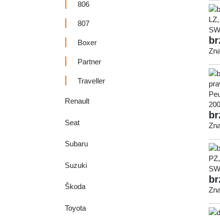
806
807
br
Boxer
Zna
Partner
Traveller
Renault
br
Seat
Zna
Subaru
Suzuki
br
Škoda
Zna
Toyota