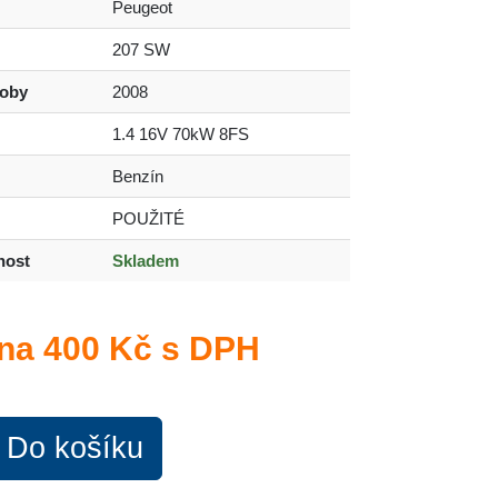
Peugeot
207 SW
roby
2008
1.4 16V 70kW 8FS
Benzín
POUŽITÉ
nost
Skladem
na
400 Kč s DPH
Do košíku