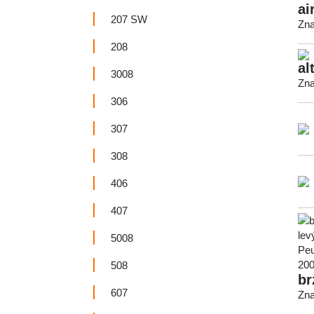
ai
207 SW
Zna
208
al
3008
Zna
306
307
308
406
407
5008
508
br
607
Zna