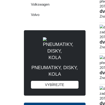
Volkswagen
dv
Volvo
Zna
dv
Zna
PNEUMATIKY, DISKY,
dv
KOLA
Zna
VYBÍREJTE
dv