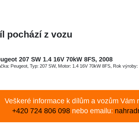
íl pochází z vozu
ugeot 207 SW 1.4 16V 70kW 8FS, 2008
čka: Peugeot, Typ: 207 SW, Motor: 1.4 16V 70kW 8FS, Rok výroby:
Veškeré informace k dílům a vozům Vám r
+420 724 806 098
nebo emailu:
nahrad