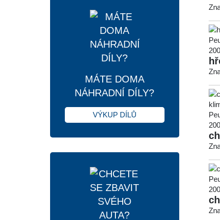
Zna
hř
Zna
MÁTE DOMA
NÁHRADNÍ DÍLY?
VÝKUP DÍLŮ
ch
Zna
ch
Zna