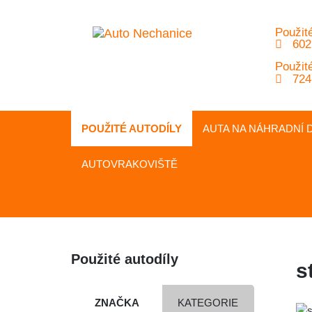
Použité
602
Použité
724
POUŽITÉ AUTODÍLY
AUTA NA
NÁHRADNÍ
D
AUTOVRAKOVIŠTĚ
Použité autodíly
s
ZNAČKA
KATEGORIE