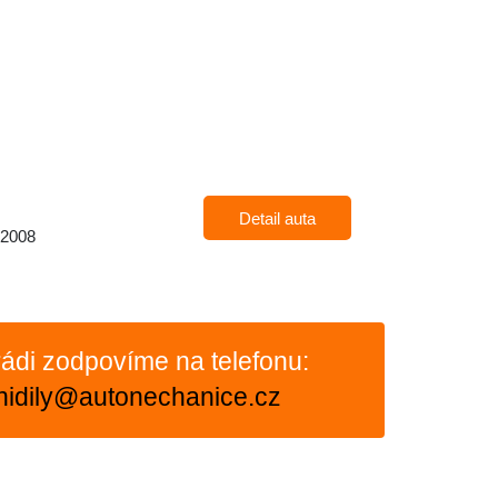
Detail auta
 2008
ádi zodpovíme na telefonu:
nidily@autonechanice.cz