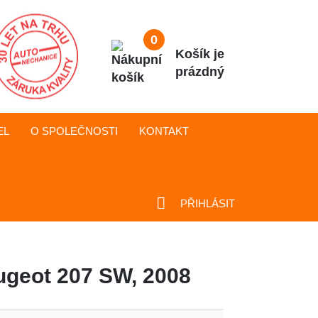
0
Košík je
prázdný
EL
O SPOLEČNOSTI
KONTAKT
PŘIHLÁSIT
ugeot 207 SW, 2008