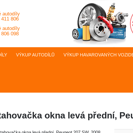
 autodíly
 411 806
 autodíly
 806 098
ÍLY
VÝKUP AUTODÍLŮ
VÝKUP
HAVAROVANÝCH
VOZID
tahovačka okna levá přední, Pe