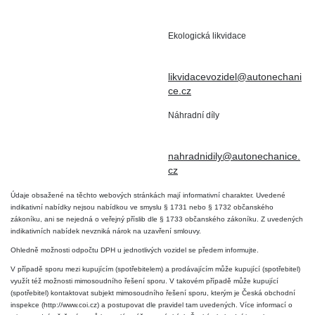
+420 602 411 806
503 15 Nechanice
Ekologická likvidace
IČO : 15643905
+420 724 019 806
DIČ: CZ6906163176
likvidacevozidel@autonechani
ce.cz
Náhradní díly
+420 724 806 098
nahradnidily@autonechanice.
cz
Údaje obsažené na těchto webových stránkách mají informativní charakter. Uvedené
indikativní nabídky nejsou nabídkou ve smyslu § 1731 nebo § 1732 občanského
zákoníku, ani se nejedná o veřejný příslib dle § 1733 občanského zákoníku. Z uvedených
indikativních nabídek nevzniká nárok na uzavření smlouvy.
Ohledně možnosti odpočtu DPH u jednotlivých vozidel se předem informujte.
V případě sporu mezi kupujícím (spotřebitelem) a prodávajícím může kupující (spotřebitel)
využít též možnosti mimosoudního řešení sporu. V takovém případě může kupující
(spotřebitel) kontaktovat subjekt mimosoudního řešení sporu, kterým je Česká obchodní
inspekce (http://www.coi.cz) a postupovat dle pravidel tam uvedených. Více informací o