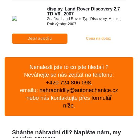
display, Land Rover Discovery 2.7
TD V6 , 2007
Značka: Land Rover, Typ: Discovery, Motor: ,
Rok výroby: 2007
Detail autodílu
Cena na dotaz
Nenalezli jste to co jste hledali ?
Neváhejte se nás zeptat na telefonu:
+420 724 806 098
,
emailu:
nahradnidily@autonechanice.cz
nebo nás kontaktujte přes
formulář
níže
.
Sháníte náhradní díl? Napište nám, my