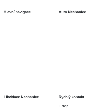
Hlavní navigace
Auto Nechanice
Použité autodíly
Likvidace nechanice
Auta na náhradní díly
Autobazar Nechanice
Výkup autodílů
Výkup havarovaných vozidel
O společnosti
Obchodní podmínky
Odstoupení od smlouvy
/ reklamace
Kontakt
Likvidace Nechanice
Rychlý kontakt
E-shop
Staré Nechanice 109