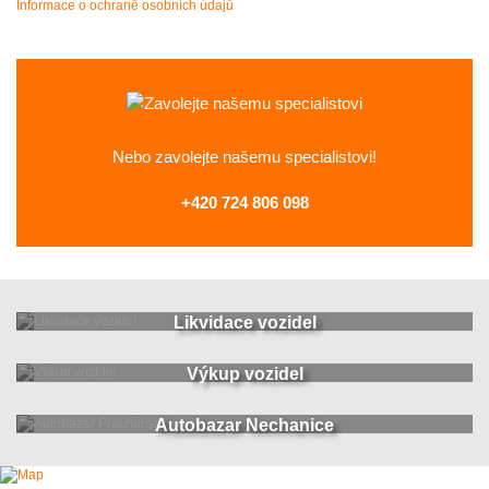
Informace o ochraně osobních údajů
Nebo zavolejte
našemu specialistovi!
+420 724 806 098
Likvidace vozidel
Výkup vozidel
Autobazar Nechanice