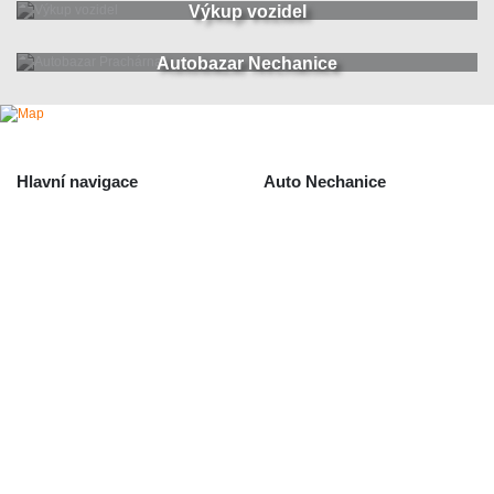
Výkup vozidel
Autobazar Nechanice
Hlavní navigace
Auto Nechanice
Použité autodíly
Likvidace nechanice
Auta na náhradní díly
Autobazar Nechanice
Výkup autodílů
Výkup havarovaných vozidel
O společnosti
Obchodní podmínky
Odstoupení od smlouvy
/ reklamace