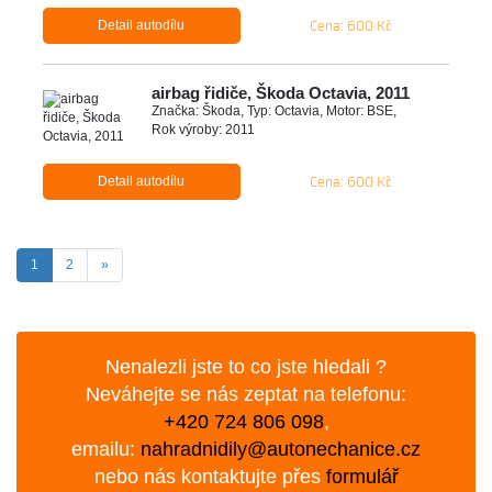
Cena: 600 Kč
Detail autodílu
airbag řidiče, Škoda Octavia, 2011
Značka: Škoda, Typ: Octavia, Motor: BSE,
Rok výroby: 2011
Cena: 600 Kč
Detail autodílu
(aktuální)
Další
1
2
»
Nenalezli jste to co jste hledali ?
Neváhejte se nás zeptat na telefonu:
+420 724 806 098
,
emailu:
nahradnidily@autonechanice.cz
nebo nás kontaktujte přes
formulář