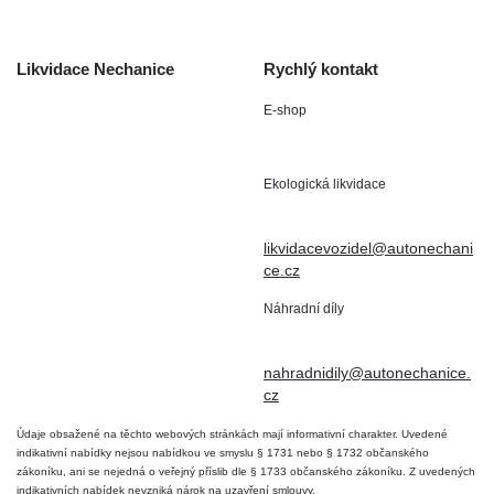
Kontakt
Likvidace Nechanice
Rychlý kontakt
E-shop
Staré Nechanice 109
+420 602 411 806
503 15 Nechanice
Ekologická likvidace
IČO : 15643905
+420 724 019 806
DIČ: CZ6906163176
likvidacevozidel@autonechani
ce.cz
Náhradní díly
+420 724 806 098
nahradnidily@autonechanice.
cz
Údaje obsažené na těchto webových stránkách mají informativní charakter. Uvedené
indikativní nabídky nejsou nabídkou ve smyslu § 1731 nebo § 1732 občanského
zákoníku, ani se nejedná o veřejný příslib dle § 1733 občanského zákoníku. Z uvedených
indikativních nabídek nevzniká nárok na uzavření smlouvy.