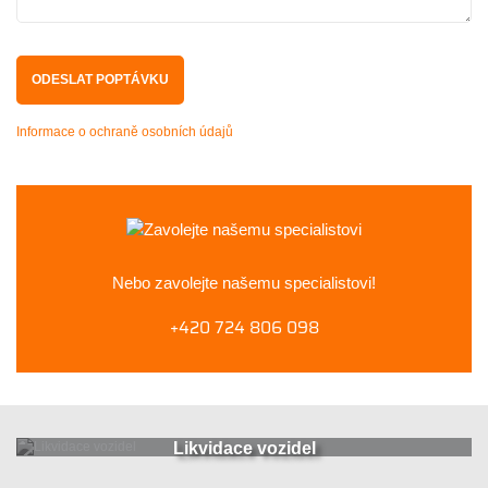
Informace o ochraně osobních údajů
Nebo zavolejte
našemu specialistovi!
+420 724 806 098
Likvidace vozidel