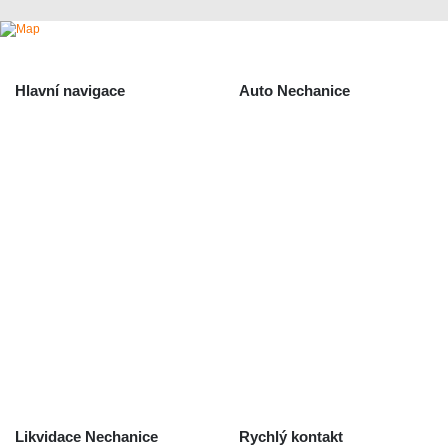
Hlavní navigace
Auto Nechanice
Použité autodíly
Likvidace nechanice
Auta na náhradní díly
Autobazar Nechanice
Výkup autodílů
Výkup havarovaných vozidel
O společnosti
Obchodní podmínky
Odstoupení od smlouvy
/ reklamace
Kontakt
Likvidace Nechanice
Rychlý kontakt