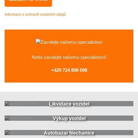
Informace o ochraně osobních údajů
Nebo zavolejte
našemu specialistovi!
+420 724 806 098
Likvidace vozidel
Výkup vozidel
Autobazar Nechanice