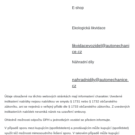
E-shop
Staré Nechanice 109
+420 602 411 806
503 15 Nechanice
Ekologická likvidace
IČO : 15643905
+420 724 019 806
DIČ: CZ6906163176
likvidacevozidel@autonechani
ce.cz
Náhradní díly
+420 724 806 098
nahradnidily@autonechanice.
cz
Údaje obsažené na těchto webových stránkách mají informativní charakter. Uvedené
indikativní nabídky nejsou nabídkou ve smyslu § 1731 nebo § 1732 občanského
zákoníku, ani se nejedná o veřejný příslib dle § 1733 občanského zákoníku. Z uvedených
indikativních nabídek nevzniká nárok na uzavření smlouvy.
Ohledně možnosti odpočtu DPH u jednotlivých vozidel se předem informujte.
V případě sporu mezi kupujícím (spotřebitelem) a prodávajícím může kupující (spotřebitel)
využít též možnosti mimosoudního řešení sporu. V takovém případě může kupující