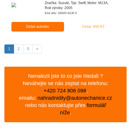
Značka: Suzuki, Typ: Swift, Motor: M13A,
Rok výroby: 2005
Kód dílu: 33920 62J0 0
Detail autodílu
Cena: 650 Kč
(aktuální)
Další
1
2
3
»
Nenalezli jste to co jste hledali ?
Neváhejte se nás zeptat na telefonu:
+420 724 806 098
,
emailu:
nahradnidily@autonechanice.cz
nebo nás kontaktujte přes
formulář
níže
.