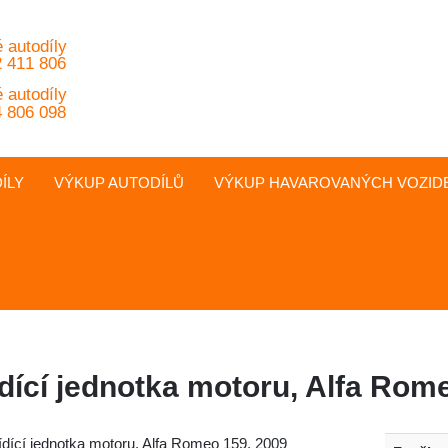
 autodíly
 411 806
 autodíly
 806 098
ÍLY
VÝKUP AUTODÍLŮ
VÝKUP
HAVAROVANÝCH
VOZID
ídící jednotka motoru, Alfa Rom