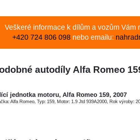
Veškeré informace k dílům a vozům Vám r
+420 724 806 098
nebo emailu:
nahrad
odobné autodíly Alfa Romeo 15
dící jednotka motoru, Alfa Romeo 159, 2007
čka: Alfa Romeo, Typ: 159, Motor: 1.9 Jtd 939A2000, Rok výroby: 2