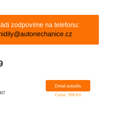
ádi zodpovíme na telefonu:
nidily@autonechanice.cz
9
Detail autodílu
007
Cena: 700 Kč