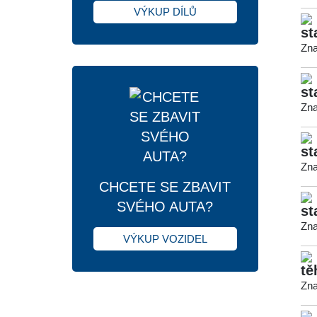
VÝKUP DÍLŮ
st
Zna
st
Zna
st
Zna
CHCETE SE ZBAVIT
SVÉHO AUTA?
st
Zna
VÝKUP VOZIDEL
tě
Zna