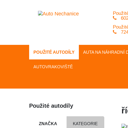
Použité
602
Použité
724
POUŽITÉ AUTODÍLY
AUTA NA
NÁHRADNÍ
D
AUTOVRAKOVIŠTĚ
Použité autodíly
ř
ZNAČKA
KATEGORIE