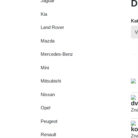
Jaguar
D
Kia
Kat
Land Rover
Mazda
Mercedes-Benz
Mini
Mitsubishi
Nissan
dv
Opel
Zna
Peugeot
ko
Renault
Zna