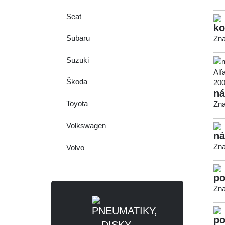
Seat
ko
Subaru
Zna
Suzuki
Škoda
ná
Toyota
Zna
Volkswagen
ná
Zna
Volvo
po
Zna
po