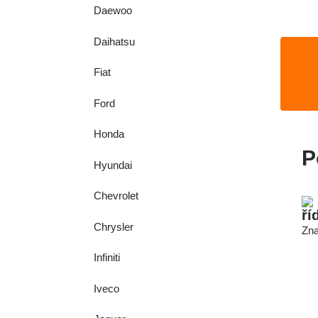
Daewoo
Daihatsu
Fiat
Ford
Honda
P
Hyundai
Chevrolet
ří
Chrysler
Zna
Infiniti
Iveco