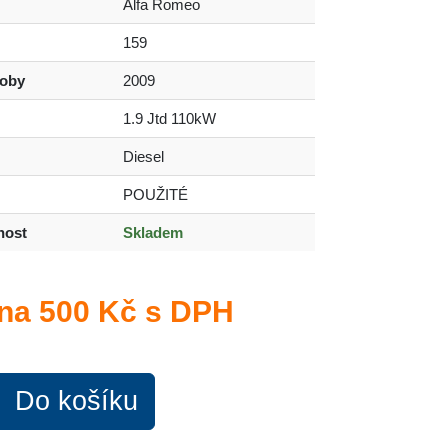
Alfa Romeo
159
roby
2009
1.9 Jtd 110kW
Diesel
POUŽITÉ
nost
Skladem
na
500 Kč s DPH
Do košíku