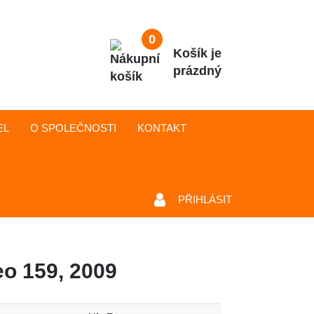
0
Košík je
prázdný
EL
O SPOLEČNOSTI
KONTAKT
PŘIHLÁSIT
eo 159, 2009