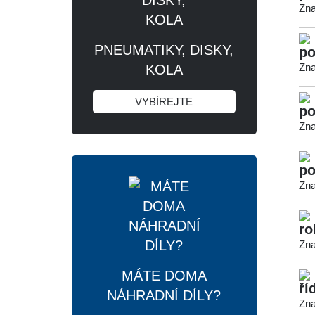
Zna
PNEUMATIKY, DISKY,
po
Zna
KOLA
VYBÍREJTE
po
Zna
po
Zna
ro
Zna
MÁTE DOMA
ří
NÁHRADNÍ DÍLY?
Zna