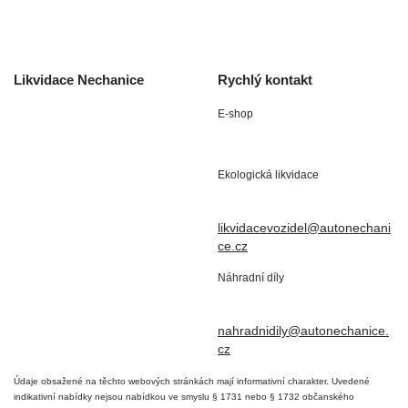
Kontakt
Likvidace Nechanice
Rychlý kontakt
E-shop
Staré Nechanice 109
+420 602 411 806
503 15 Nechanice
Ekologická likvidace
IČO : 15643905
+420 724 019 806
DIČ: CZ6906163176
likvidacevozidel@autonechani
ce.cz
Náhradní díly
+420 724 806 098
nahradnidily@autonechanice.
cz
Údaje obsažené na těchto webových stránkách mají informativní charakter. Uvedené
indikativní nabídky nejsou nabídkou ve smyslu § 1731 nebo § 1732 občanského