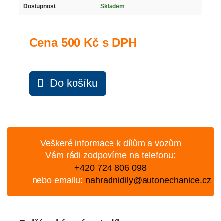
Dostupnost
Skladem
Cena
500 Kč s DPH
Do košíku
Veškeré informace k dílům a vozům
Vám rádi zodpovíme na telefonu:
+420 724 806 098
nebo emailu:
nahradnidily@autonechanice.cz