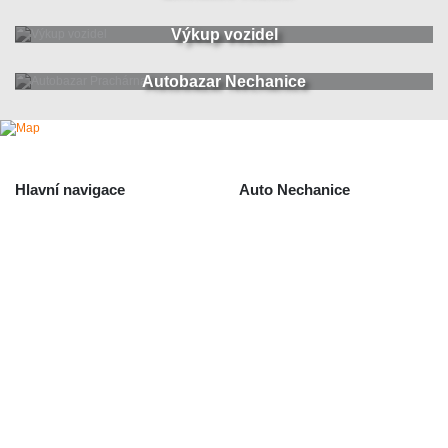
Výkup vozidel
Autobazar Nechanice
Hlavní navigace
Auto Nechanice
Použité autodíly
Likvidace nechanice
Auta na náhradní díly
Autobazar Nechanice
Výkup autodílů
Výkup havarovaných vozidel
O společnosti
Obchodní podmínky
Odstoupení od smlouvy
/ reklamace