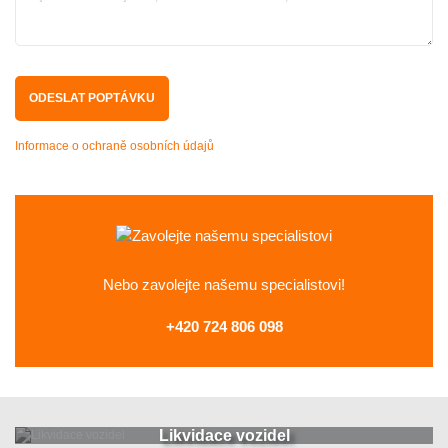
Informace o ochraně osobních údajů
Nebo zavolejte
našemu specialistovi!
+420 724 806 098
Likvidace vozidel