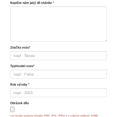
Napište nám jaký díl sháníte *
Značka vozu*
Typ/model vozu*
Rok výroby *
Obrázek dílu
Lze poslat soubory formátu PNG, JPG, JPEG s o celkové velikostí 10MB.