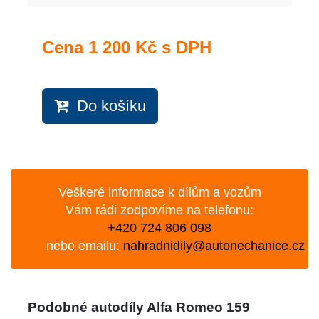
Cena
1 200 Kč s DPH
Do košíku
Veškeré informace k dílům a vozům
Vám rádi zodpovíme na telefonu:
+420 724 806 098
nebo emailu:
nahradnidily@autonechanice.cz
Podobné autodíly Alfa Romeo 159