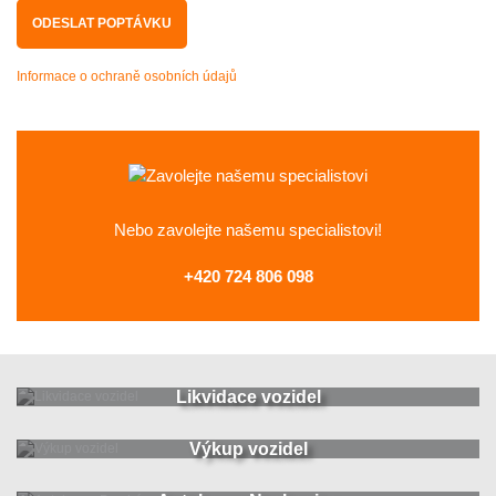
Informace o ochraně osobních údajů
Nebo zavolejte
našemu specialistovi!
+420 724 806 098
Likvidace vozidel
Výkup vozidel