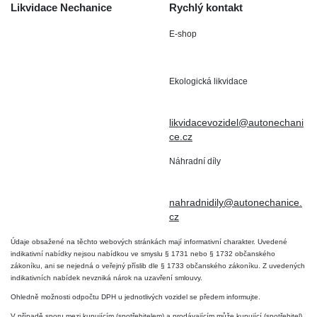
Likvidace Nechanice
Rychlý kontakt
E-shop
Staré Nechanice 109
+420 602 411 806
503 15 Nechanice
Ekologická likvidace
IČO : 15643905
+420 724 019 806
DIČ: CZ6906163176
likvidacevozidel@autonechani
ce.cz
Náhradní díly
+420 724 806 098
nahradnidily@autonechanice.
cz
Údaje obsažené na těchto webových stránkách mají informativní charakter. Uvedené
indikativní nabídky nejsou nabídkou ve smyslu § 1731 nebo § 1732 občanského
zákoníku, ani se nejedná o veřejný příslib dle § 1733 občanského zákoníku. Z uvedených
indikativních nabídek nevzniká nárok na uzavření smlouvy.
Ohledně možnosti odpočtu DPH u jednotlivých vozidel se předem informujte.
V případě sporu mezi kupujícím (spotřebitelem) a prodávajícím může kupující (spotřebitel)