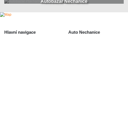
Autobazar Nechanice
Hlavní navigace
Auto Nechanice
Použité autodíly
Likvidace nechanice
Auta na náhradní díly
Autobazar Nechanice
Výkup autodílů
Výkup havarovaných vozidel
O společnosti
Obchodní podmínky
Odstoupení od smlouvy
/ reklamace
Kontakt