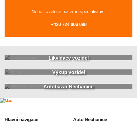
Nebo zavolejte
našemu specialistovi!
+420 724 806 098
Likvidace vozidel
Výkup vozidel
Autobazar Nechanice
Hlavní navigace
Auto Nechanice
Použité autodíly
Likvidace nechanice