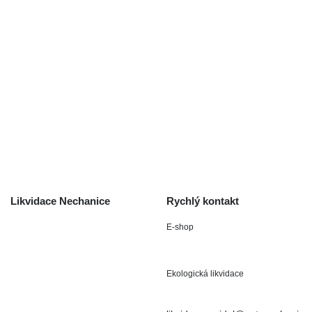
Auta na náhradní díly
Autobazar Nechanice
Výkup autodílů
Výkup havarovaných vozidel
O společnosti
Obchodní podmínky
Odstoupení od smlouvy
/ reklamace
Kontakt
Likvidace Nechanice
Rychlý kontakt
E-shop
Staré Nechanice 109
+420 602 411 806
503 15 Nechanice
Ekologická likvidace
IČO : 15643905
+420 724 019 806