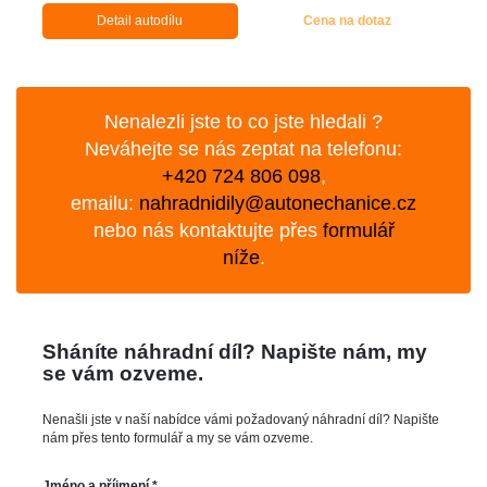
Detail autodílu
Cena na dotaz
Nenalezli jste to co jste hledali ?
Neváhejte se nás zeptat na telefonu:
+420 724 806 098
,
emailu:
nahradnidily@autonechanice.cz
nebo nás kontaktujte přes
formulář
níže
.
Sháníte náhradní díl? Napište nám, my
se vám ozveme.
Nenašli jste v naší nabídce vámi požadovaný náhradní díl? Napište
nám přes tento formulář a my se vám ozveme.
Jméno a příjmení *