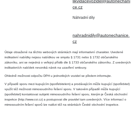
DIČ: CZ6906163176
likvidacevozidel@autonechani
ce.cz
Náhradní díly
+420 724 806 098
nahradnidily@autonechanice.
cz
Údaje obsažené na těchto webových stránkách mají informativní charakter. Uvedené
indikativní nabídky nejsou nabídkou ve smyslu § 1731 nebo § 1732 občanského
zákoníku, ani se nejedná o veřejný příslib dle § 1733 občanského zákoníku. Z uvedených
indikativních nabídek nevzniká nárok na uzavření smlouvy.
Ohledně možnosti odpočtu DPH u jednotlivých vozidel se předem informujte.
V případě sporu mezi kupujícím (spotřebitelem) a prodávajícím může kupující (spotřebitel)
využít též možnosti mimosoudního řešení sporu. V takovém případě může kupující
(spotřebitel) kontaktovat subjekt mimosoudního řešení sporu, kterým je Česká obchodní
inspekce (http://www.coi.cz) a postupovat dle pravidel tam uvedených. Více informací o
mimosoudním řešení sporů lze nalézt též na stránkách České obchodní inspekce.
2026 © Auto Nechanice - Všechna práva vyhrazena