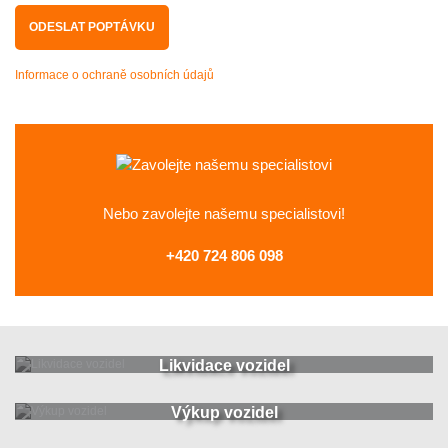
Informace o ochraně osobních údajů
Nebo zavolejte
našemu specialistovi!
+420 724 806 098
Likvidace vozidel
Výkup vozidel