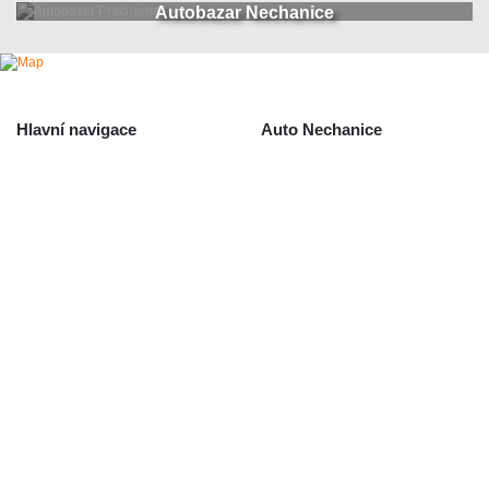
Autobazar Nechanice
Hlavní navigace
Auto Nechanice
Použité autodíly
Likvidace nechanice
Auta na náhradní díly
Autobazar Nechanice
Výkup autodílů
Výkup havarovaných vozidel
O společnosti
Obchodní podmínky
Odstoupení od smlouvy
/ reklamace
Kontakt