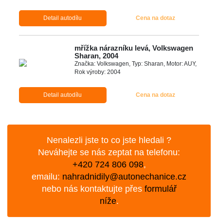
Detail autodílu
Cena na dotaz
mřížka nárazníku levá, Volkswagen
Sharan, 2004
Značka: Volkswagen, Typ: Sharan, Motor: AUY,
Rok výroby: 2004
Detail autodílu
Cena na dotaz
Nenalezli jste to co jste hledali ?
Neváhejte se nás zeptat na telefonu:
+420 724 806 098
,
emailu:
nahradnidily@autonechanice.cz
nebo nás kontaktujte přes
formulář
níže
.