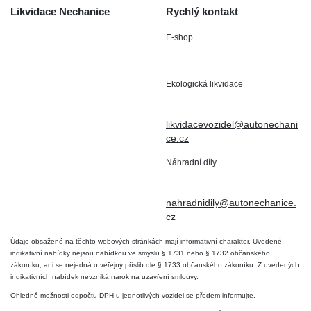
Likvidace Nechanice
Rychlý kontakt
E-shop
Staré Nechanice 109
+420 602 411 806
503 15 Nechanice
Ekologická likvidace
IČO : 15643905
+420 724 019 806
DIČ: CZ6906163176
likvidacevozidel@autonechani
ce.cz
Náhradní díly
+420 724 806 098
nahradnidily@autonechanice.
cz
Údaje obsažené na těchto webových stránkách mají informativní charakter. Uvedené
indikativní nabídky nejsou nabídkou ve smyslu § 1731 nebo § 1732 občanského
zákoníku, ani se nejedná o veřejný příslib dle § 1733 občanského zákoníku. Z uvedených
indikativních nabídek nevzniká nárok na uzavření smlouvy.
Ohledně možnosti odpočtu DPH u jednotlivých vozidel se předem informujte.