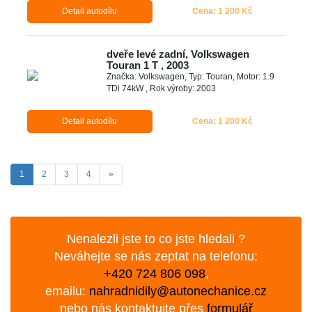
Detail autodílu
Cena: 1 200 Kč
dveře levé zadní, Volkswagen
Touran 1 T , 2003
Značka: Volkswagen, Typ: Touran, Motor: 1.9
TDi 74kW , Rok výroby: 2003
Detail autodílu
Cena: 1 200 Kč
(aktuální)
Další
1
2
3
4
»
Nenalezli jste to co jste hledali ?
Neváhejte se nás zeptat na telefonu:
+420 724 806 098
,
emailu:
nahradnidily@autonechanice.cz
nebo nás kontaktujte přes
formulář