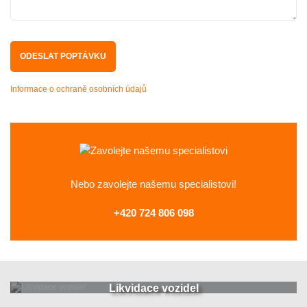
Informace o ochraně osobních údajů
Nebo zavolejte
našemu specialistovi!
+420 724 806 098
Likvidace vozidel