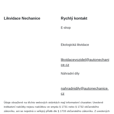
Kontakt
Likvidace Nechanice
Rychlý kontakt
E-shop
Staré Nechanice 109
+420 602 411 806
503 15 Nechanice
Ekologická likvidace
IČO : 15643905
+420 724 019 806
DIČ: CZ6906163176
likvidacevozidel@autonechani
ce.cz
Náhradní díly
+420 724 806 098
nahradnidily@autonechanice.
cz
Údaje obsažené na těchto webových stránkách mají informativní charakter. Uvedené
indikativní nabídky nejsou nabídkou ve smyslu § 1731 nebo § 1732 občanského
zákoníku, ani se nejedná o veřejný příslib dle § 1733 občanského zákoníku. Z uvedených