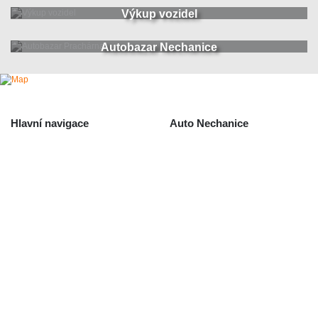
Výkup vozidel
Autobazar Nechanice
Hlavní navigace
Auto Nechanice
Použité autodíly
Likvidace nechanice
Auta na náhradní díly
Autobazar Nechanice
Výkup autodílů
Výkup havarovaných vozidel
O společnosti
Obchodní podmínky
Odstoupení od smlouvy
/ reklamace