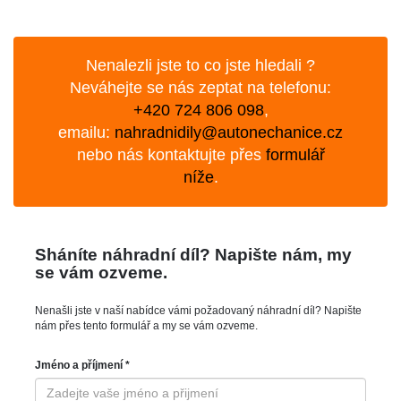
Nenalezli jste to co jste hledali ?
Neváhejte se nás zeptat na telefonu:
+420 724 806 098
,
emailu:
nahradnidily@autonechanice.cz
nebo nás kontaktujte přes
formulář
níže
.
Sháníte náhradní díl? Napište nám, my
se vám ozveme.
Nenašli jste v naší nabídce vámi požadovaný náhradní díl? Napište
nám přes tento formulář a my se vám ozveme.
Jméno a příjmení *