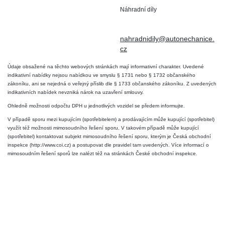
Náhradní díly
+420 724 806 098
nahradnidily@autonechanice.
cz
Údaje obsažené na těchto webových stránkách mají informativní charakter. Uvedené
indikativní nabídky nejsou nabídkou ve smyslu § 1731 nebo § 1732 občanského
zákoníku, ani se nejedná o veřejný příslib dle § 1733 občanského zákoníku. Z uvedených
indikativních nabídek nevzniká nárok na uzavření smlouvy.
Ohledně možnosti odpočtu DPH u jednotlivých vozidel se předem informujte.
V případě sporu mezi kupujícím (spotřebitelem) a prodávajícím může kupující (spotřebitel)
využít též možnosti mimosoudního řešení sporu. V takovém případě může kupující
(spotřebitel) kontaktovat subjekt mimosoudního řešení sporu, kterým je Česká obchodní
inspekce (http://www.coi.cz) a postupovat dle pravidel tam uvedených. Více informací o
mimosoudním řešení sporů lze nalézt též na stránkách České obchodní inspekce.
2026 © Auto Nechanice - Všechna práva vyhrazena
Made by AZC
Admin
Nastavení soukromí
Ochrana OÚ