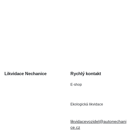
Výkup autodílů
Výkup havarovaných vozidel
O společnosti
Obchodní podmínky
Odstoupení od smlouvy
/ reklamace
Kontakt
Likvidace Nechanice
Rychlý kontakt
E-shop
Staré Nechanice 109
+420 602 411 806
503 15 Nechanice
Ekologická likvidace
IČO : 15643905
+420 724 019 806
DIČ: CZ6906163176
likvidacevozidel@autonechani
ce.cz