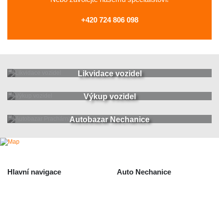
+420 724 806 098
Likvidace vozidel
Výkup vozidel
Autobazar Nechanice
Hlavní navigace
Auto Nechanice
Použité autodíly
Likvidace nechanice
Auta na náhradní díly
Autobazar Nechanice