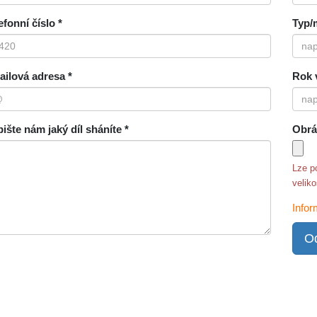
efonní číslo *
Typ/
ilová adresa *
Rok 
ište nám jaký díl sháníte *
Obrá
Lze p
velik
Infor
Od