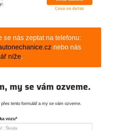
y:
Cena na dotaz
te se nás zeptat na telefonu:
autonechanice.cz
nebo nás
ář níže
.
ám, my se vám ozveme.
m přes tento formulář a my se vám ozveme.
ka vozu*