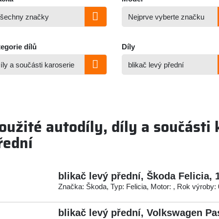
egorie dílů
Díly
oužité autodíly, díly a součásti 
řední
blikač levý přední, Škoda Felicia,
Značka: Škoda, Typ: Felicia, Motor: , Rok výroby:
blikač levý přední, Volkswagen Pa