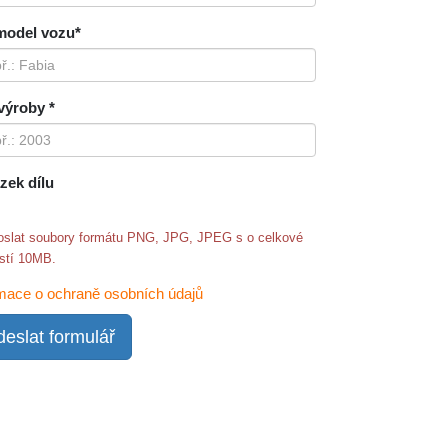
model vozu*
výroby *
zek dílu
oslat soubory formátu PNG, JPG, JPEG s o celkové
ostí 10MB.
mace o ochraně osobních údajů
eslat formulář