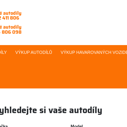
é autodíly
 411 806
é autodíly
 806 098
ÍLY
VÝKUP AUTODÍLŮ
VÝKUP
HAVAROVANÝCH
VOZID
yhledejte si vaše autodíly
ačka
Model