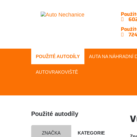
Použit
602
Použit
724
POUŽITÉ AUTODÍLY
AUTA NA
NÁHRADNÍ
D
AUTOVRAKOVIŠTĚ
Použité autodíly
V
ZNAČKA
KATEGORIE
Zn