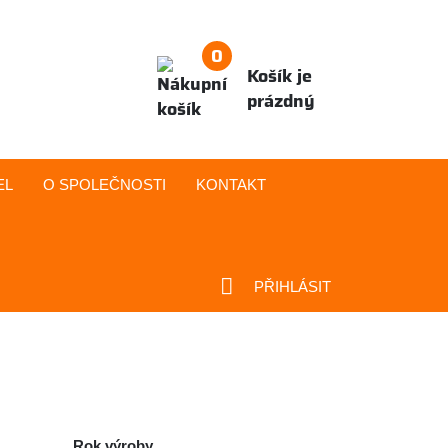
0
Košík je
prázdný
EL
O SPOLEČNOSTI
KONTAKT
PŘIHLÁSIT
Rok výroby