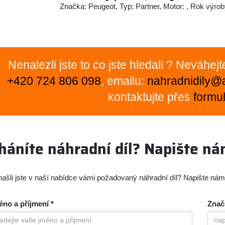
Značka: Peugeot, Typ: Partner, Motor: , Rok výrob
Nenalezli jste to co jste hledali ? Neváhej
+420 724 806 098
, emailu:
nahradnidily@
kontaktujte přes
formul
háníte náhradní díl? Napište n
ašli jste v naší nabídce vámi požadovaný náhradní díl? Napište ná
no a příjmení *
Znač