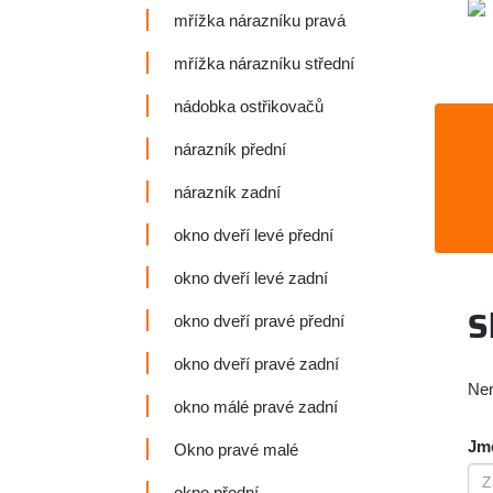
mřížka nárazníku pravá
mřížka nárazníku střední
nádobka ostřikovačů
nárazník přední
nárazník zadní
okno dveří levé přední
okno dveří levé zadní
S
okno dveří pravé přední
okno dveří pravé zadní
Nen
okno málé pravé zadní
Jmé
Okno pravé malé
okno přední