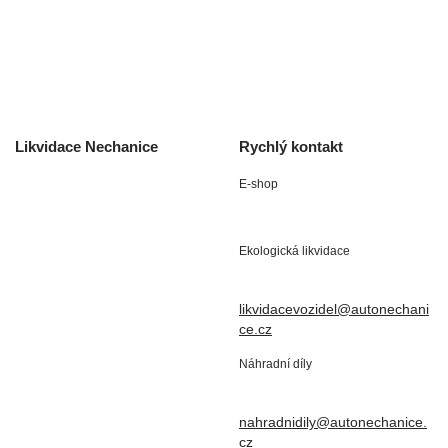
Odstoupení od smlouvy
/ reklamace
Kontakt
Likvidace Nechanice
Rychlý kontakt
E-shop
Staré Nechanice 109
+420 602 411 806
503 15 Nechanice
Ekologická likvidace
IČO : 15643905
+420 724 019 806
DIČ: CZ6906163176
likvidacevozidel@autonechani
ce.cz
Náhradní díly
+420 724 806 098
nahradnidily@autonechanice.
cz