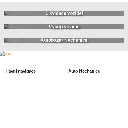
Likvidace vozidel
Výkup vozidel
Autobazar Nechanice
Hlavní navigace
Auto Nechanice
Použité autodíly
Likvidace nechanice
Auta na náhradní díly
Autobazar Nechanice
Výkup autodílů
Výkup havarovaných vozidel
O společnosti
Obchodní podmínky