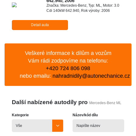
642.940, 2006
Značka: Mercedes-Benz, Typ: ML, Motor: 3.0
Cdi 140kW 642.940, Rok výroby: 2006
Detail auta
Veškeré informace k dílům a vozům
Vám rádi zodpovíme na telefonu:
+420 724 806 098
nebo emailu:
nahradnidily@autonechanice.cz
Další nabízené autodíly pro
Mercedes-Benz ML
Kategorie
Název/kód dílu