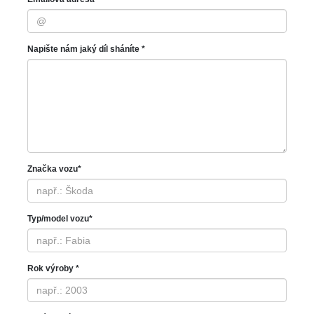
Napište nám jaký díl sháníte *
Značka vozu*
Typ/model vozu*
Rok výroby *