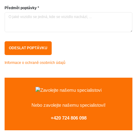
Předmět poptávky *
Informace o ochraně osobních údajů
Nebo zavolejte
našemu specialistovi!
+420 724 806 098