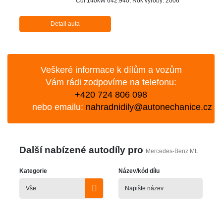
Cdi 140kW 642.940, Rok výroby: 2006
Detail auta
Veškeré informace k dílům a vozům
Vám rádi zodpovíme na telefonu:
+420 724 806 098
nebo emailu:
nahradnidily@autonechanice.cz
Další nabízené autodíly pro
Mercedes-Benz ML
Kategorie
Název/kód dílu