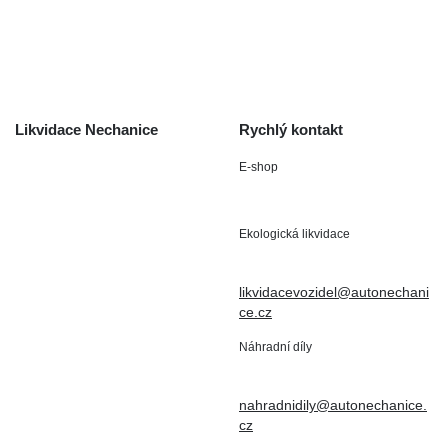
Odstoupení od smlouvy
/ reklamace
Kontakt
Likvidace Nechanice
Rychlý kontakt
E-shop
Staré Nechanice 109
+420 602 411 806
503 15 Nechanice
Ekologická likvidace
IČO : 15643905
+420 724 019 806
DIČ: CZ6906163176
likvidacevozidel@autonechani
ce.cz
Náhradní díly
+420 724 806 098
nahradnidily@autonechanice.
cz