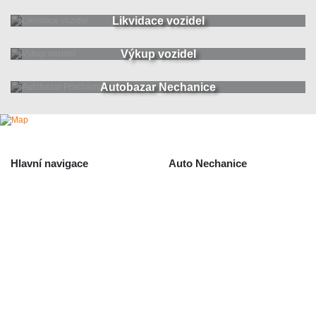
Likvidace vozidel
Výkup vozidel
Autobazar Nechanice
Hlavní navigace
Auto Nechanice
Použité autodíly
Likvidace nechanice
Auta na náhradní díly
Autobazar Nechanice
Výkup autodílů
Výkup havarovaných vozidel
O společnosti
Obchodní podmínky