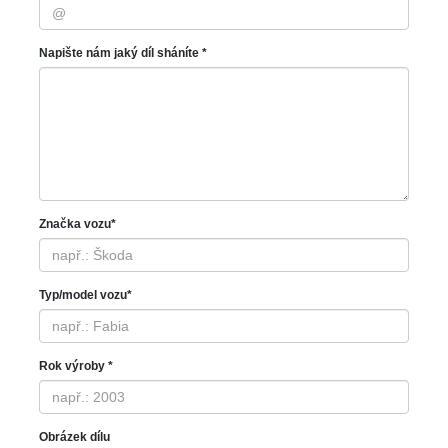
Napište nám jaký díl sháníte *
Značka vozu*
Typ/model vozu*
Rok výroby *
Obrázek dílu