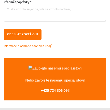
Předmět poptávky *
Informace o ochraně osobních údajů
Nebo zavolejte
našemu specialistovi!
+420 724 806 098