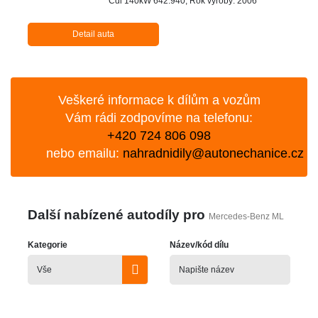
Cdi 140kW 642.940, Rok výroby: 2006
Detail auta
Veškeré informace k dílům a vozům
Vám rádi zodpovíme na telefonu:
+420 724 806 098
nebo emailu:
nahradnidily@autonechanice.cz
Další nabízené autodíly pro
Mercedes-Benz ML
Kategorie
Název/kód dílu