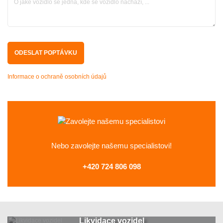
Informace o ochraně osobních údajů
Nebo zavolejte
našemu specialistovi!
+420 724 806 098
Likvidace vozidel