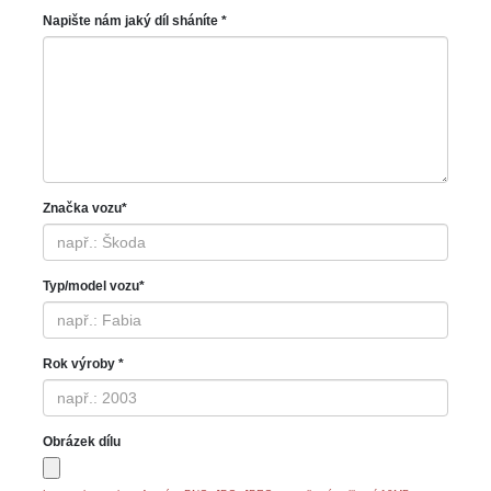
Napište nám jaký díl sháníte *
Značka vozu*
Typ/model vozu*
Rok výroby *
Obrázek dílu