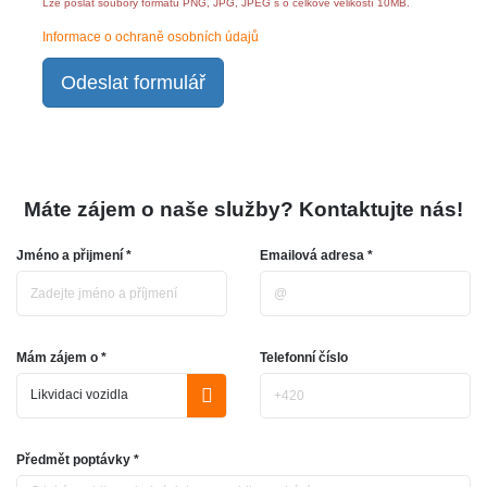
Lze poslat soubory formátu PNG, JPG, JPEG s o celkové velikostí 10MB.
Informace o ochraně osobních údajů
Odeslat formulář
Máte zájem o naše služby? Kontaktujte nás!
Jméno a přijmení *
Emailová adresa *
Mám zájem o *
Telefonní číslo
Předmět poptávky *