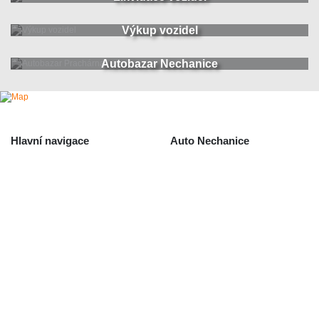
Výkup vozidel
Autobazar Nechanice
Hlavní navigace
Auto Nechanice
Použité autodíly
Likvidace nechanice
Auta na náhradní díly
Autobazar Nechanice
Výkup autodílů
Výkup havarovaných vozidel
O společnosti
Obchodní podmínky
Odstoupení od smlouvy