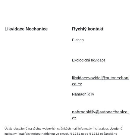
/ reklamace
Kontakt
Likvidace Nechanice
Rychlý kontakt
E-shop
Staré Nechanice 109
+420 602 411 806
503 15 Nechanice
Ekologická likvidace
IČO : 15643905
+420 724 019 806
DIČ: CZ6906163176
likvidacevozidel@autonechani
ce.cz
Náhradní díly
+420 724 806 098
nahradnidily@autonechanice.
cz
Údaje obsažené na těchto webových stránkách mají informativní charakter. Uvedené
indikativní nabídky nejsou nabídkou ve smyslu § 1731 nebo § 1732 občanského