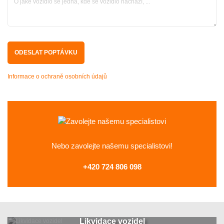
Informace o ochraně osobních údajů
Nebo zavolejte
našemu specialistovi!
+420 724 806 098
Likvidace vozidel