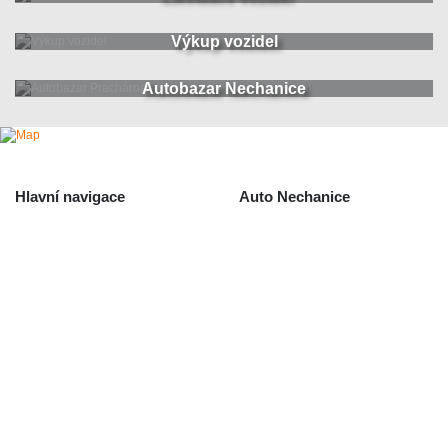
Výkup vozidel
Autobazar Nechanice
Hlavní navigace
Auto Nechanice
Použité autodíly
Likvidace nechanice
Auta na náhradní díly
Autobazar Nechanice
Výkup autodílů
Výkup havarovaných vozidel
O společnosti
Obchodní podmínky
Odstoupení od smlouvy
/ reklamace