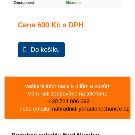
Dostupnost
Skladem
Cena
600 Kč s DPH
Do košíku
Veškeré informace k dílům a vozům
Vám rádi zodpovíme na telefonu:
+420 724 806 098
nebo emailu:
nahradnidily@autonechanice.cz
Podobné autodíly Ford Mondeo