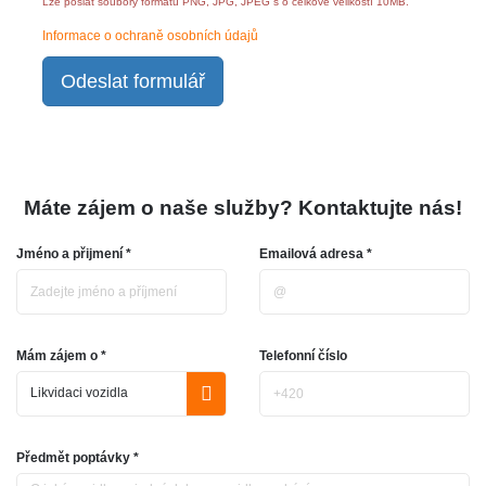
Lze poslat soubory formátu PNG, JPG, JPEG s o celkové velikostí 10MB.
Informace o ochraně osobních údajů
Odeslat formulář
Máte zájem o naše služby? Kontaktujte nás!
Jméno a přijmení *
Emailová adresa *
Mám zájem o *
Telefonní číslo
Předmět poptávky *