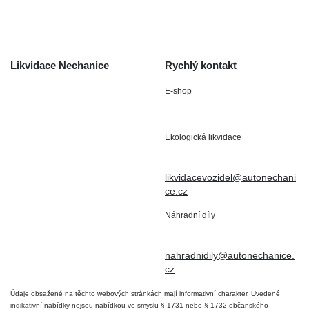
Kontakt
Likvidace Nechanice
Rychlý kontakt
E-shop
Staré Nechanice 109
+420 602 411 806
503 15 Nechanice
Ekologická likvidace
IČO : 15643905
+420 724 019 806
DIČ: CZ6906163176
likvidacevozidel@autonechani
ce.cz
Náhradní díly
+420 724 806 098
nahradnidily@autonechanice.
cz
Údaje obsažené na těchto webových stránkách mají informativní charakter. Uvedené
indikativní nabídky nejsou nabídkou ve smyslu § 1731 nebo § 1732 občanského