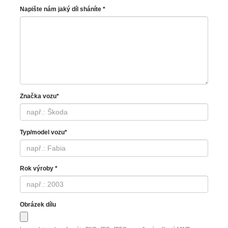
Napište nám jaký díl sháníte *
Značka vozu*
Typ/model vozu*
Rok výroby *
Obrázek dílu