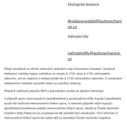
Ekologická likvidace
IČO : 15643905
+420 724 019 806
DIČ: CZ6906163176
likvidacevozidel@autonechani
ce.cz
Náhradní díly
+420 724 806 098
nahradnidily@autonechanice.
cz
Údaje obsažené na těchto webových stránkách mají informativní charakter. Uvedené
indikativní nabídky nejsou nabídkou ve smyslu § 1731 nebo § 1732 občanského
zákoníku, ani se nejedná o veřejný příslib dle § 1733 občanského zákoníku. Z uvedených
indikativních nabídek nevzniká nárok na uzavření smlouvy.
Ohledně možnosti odpočtu DPH u jednotlivých vozidel se předem informujte.
V případě sporu mezi kupujícím (spotřebitelem) a prodávajícím může kupující (spotřebitel)
využít též možnosti mimosoudního řešení sporu. V takovém případě může kupující
(spotřebitel) kontaktovat subjekt mimosoudního řešení sporu, kterým je Česká obchodní
inspekce (http://www.coi.cz) a postupovat dle pravidel tam uvedených. Více informací o
mimosoudním řešení sporů lze nalézt též na stránkách České obchodní inspekce.