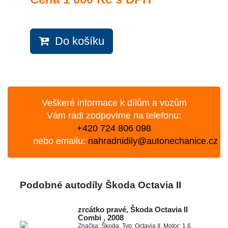
Do košíku
Veškeré informace k dílům a vozům
Vám rádi zodpovíme na telefonu:
+420 724 806 098
nebo emailu:
nahradnidily@autonechanice.cz
Podobné autodíly Škoda Octavia II
zrcátko pravé, Škoda Octavia II
Combi , 2008
Značka: Škoda, Typ: Octavia II, Motor: 1,6,