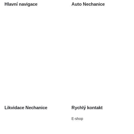
Hlavní navigace
Auto Nechanice
Použité autodíly
Likvidace nechanice
Auta na náhradní díly
Autobazar Nechanice
Výkup autodílů
Výkup havarovaných vozidel
O společnosti
Obchodní podmínky
Odstoupení od smlouvy
/ reklamace
Kontakt
Likvidace Nechanice
Rychlý kontakt
E-shop
Staré Nechanice 109
+420 602 411 806
503 15 Nechanice