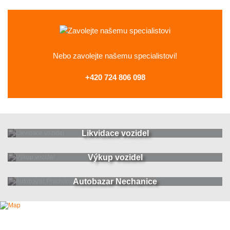
Nebo zavolejte
našemu specialistovi!
+420 724 806 098
Likvidace vozidel
Výkup vozidel
Autobazar Nechanice