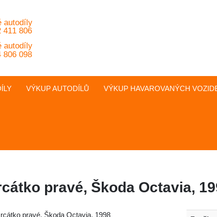
 autodíly
 411 806
 autodíly
 806 098
ÍLY
VÝKUP AUTODÍLŮ
VÝKUP
HAVAROVANÝCH
VOZID
rcátko pravé, Škoda Octavia, 1