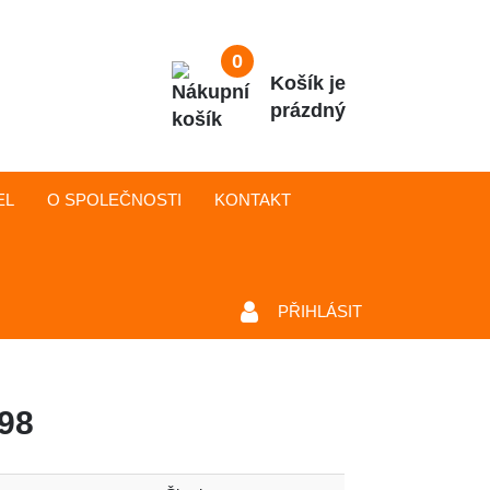
0
Košík je
prázdný
EL
O SPOLEČNOSTI
KONTAKT
PŘIHLÁSIT
998