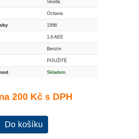
Škoda
Octavia
roby
1998
1.6 AEE
Benzín
POUŽITÉ
nost
Skladem
na
200 Kč s DPH
Do košíku