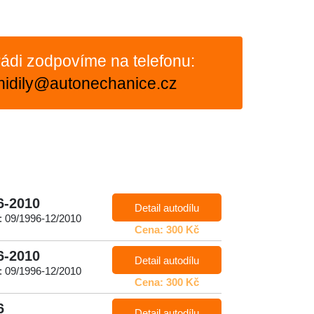
ádi zodpovíme na telefonu:
nidily@autonechanice.cz
6-2010
Detail autodílu
: 09/1996-12/2010
Cena: 300 Kč
6-2010
Detail autodílu
: 09/1996-12/2010
Cena: 300 Kč
6
Detail autodílu