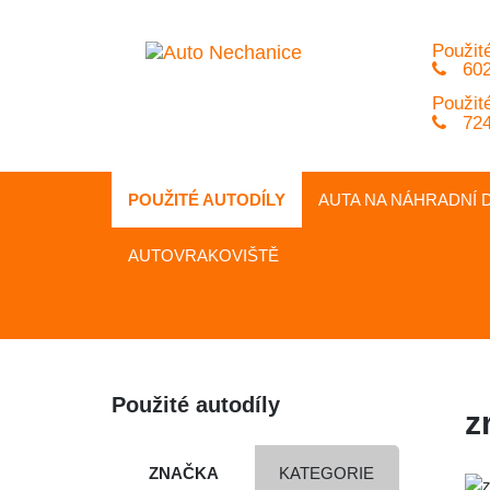
Použité
602
Použité
724
POUŽITÉ AUTODÍLY
AUTA NA
NÁHRADNÍ
D
AUTOVRAKOVIŠTĚ
Použité autodíly
z
ZNAČKA
KATEGORIE