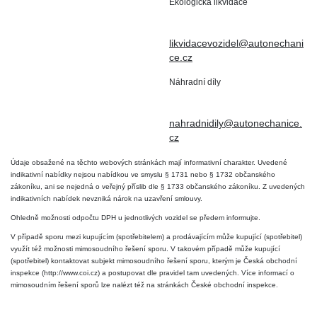
Ekologická likvidace
IČO : 15643905
+420 724 019 806
DIČ: CZ6906163176
likvidacevozidel@autonechani
ce.cz
Náhradní díly
+420 724 806 098
nahradnidily@autonechanice.
cz
Údaje obsažené na těchto webových stránkách mají informativní charakter. Uvedené
indikativní nabídky nejsou nabídkou ve smyslu § 1731 nebo § 1732 občanského
zákoníku, ani se nejedná o veřejný příslib dle § 1733 občanského zákoníku. Z uvedených
indikativních nabídek nevzniká nárok na uzavření smlouvy.
Ohledně možnosti odpočtu DPH u jednotlivých vozidel se předem informujte.
V případě sporu mezi kupujícím (spotřebitelem) a prodávajícím může kupující (spotřebitel)
využít též možnosti mimosoudního řešení sporu. V takovém případě může kupující
(spotřebitel) kontaktovat subjekt mimosoudního řešení sporu, kterým je Česká obchodní
inspekce (http://www.coi.cz) a postupovat dle pravidel tam uvedených. Více informací o
mimosoudním řešení sporů lze nalézt též na stránkách České obchodní inspekce.