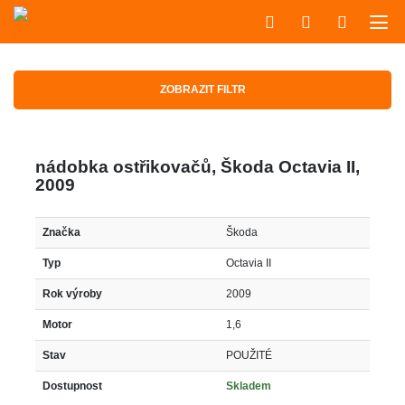
ZOBRAZIT FILTR
nádobka ostřikovačů, Škoda Octavia II,
2009
Značka
Škoda
Typ
Octavia II
Rok výroby
2009
Motor
1,6
Stav
POUŽITÉ
Dostupnost
Skladem