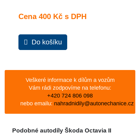
Cena
400 Kč s DPH
Do košíku
Veškeré informace k dílům a vozům
Vám rádi zodpovíme na telefonu:
+420 724 806 098
nebo emailu:
nahradnidily@autonechanice.cz
Podobné autodíly Škoda Octavia II