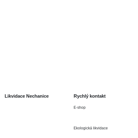
Použité autodíly
Likvidace nechanice
Auta na náhradní díly
Autobazar Nechanice
Výkup autodílů
Výkup havarovaných vozidel
O společnosti
Obchodní podmínky
Odstoupení od smlouvy
/ reklamace
Kontakt
Likvidace Nechanice
Rychlý kontakt
E-shop
Staré Nechanice 109
+420 602 411 806
503 15 Nechanice
Ekologická likvidace
IČO : 15643905
+420 724 019 806