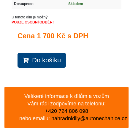
Dostupnost
Skladem
U tohoto dílu je možný
POUZE OSOBNÍ ODBĚR!
Cena
1 700 Kč s DPH
Do košíku
Veškeré informace k dílům a vozům
Vám rádi zodpovíme na telefonu:
+420 724 806 098
nebo emailu:
nahradnidily@autonechanice.cz