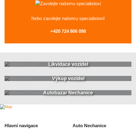
Nebo zavolejte
našemu specialistovi!
+420 724 806 098
Likvidace vozidel
Výkup vozidel
Autobazar Nechanice
Hlavní navigace
Auto Nechanice