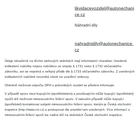
DIČ: CZ6906163176
likvidacevozidel@autonechani
ce.cz
Náhradní díly
+420 724 806 098
nahradnidily@autonechanice.
cz
Údaje obsažené na těchto webových stránkách mají informativní charakter. Uvedené
indikativní nabídky nejsou nabídkou ve smyslu § 1731 nebo § 1732 občanského
zákoníku, ani se nejedná o veřejný příslib dle § 1733 občanského zákoníku. Z uvedených
indikativních nabídek nevzniká nárok na uzavření smlouvy.
Ohledně možnosti odpočtu DPH u jednotlivých vozidel se předem informujte.
V případě sporu mezi kupujícím (spotřebitelem) a prodávajícím může kupující (spotřebitel)
využít též možnosti mimosoudního řešení sporu. V takovém případě může kupující
(spotřebitel) kontaktovat subjekt mimosoudního řešení sporu, kterým je Česká obchodní
inspekce (http://www.coi.cz) a postupovat dle pravidel tam uvedených. Více informací o
mimosoudním řešení sporů lze nalézt též na stránkách České obchodní inspekce.