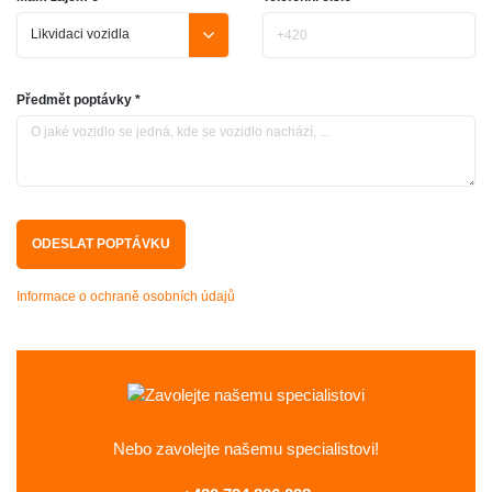
Předmět poptávky *
Informace o ochraně osobních údajů
Nebo zavolejte
našemu specialistovi!