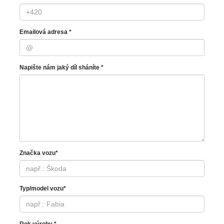
Emailová adresa *
Napište nám jaký díl sháníte *
Značka vozu*
Typ/model vozu*
Rok výroby *