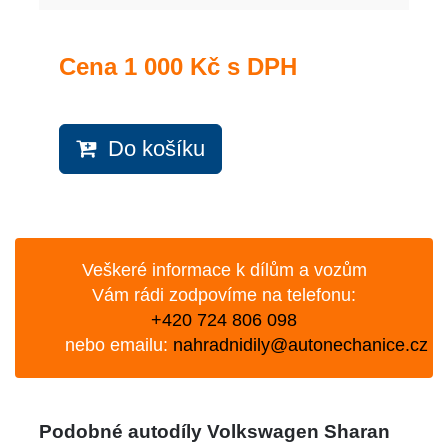
Cena
1 000 Kč s DPH
Do košíku
Veškeré informace k dílům a vozům
Vám rádi zodpovíme na telefonu:
+420 724 806 098
nebo emailu:
nahradnidily@autonechanice.cz
Podobné autodíly Volkswagen Sharan