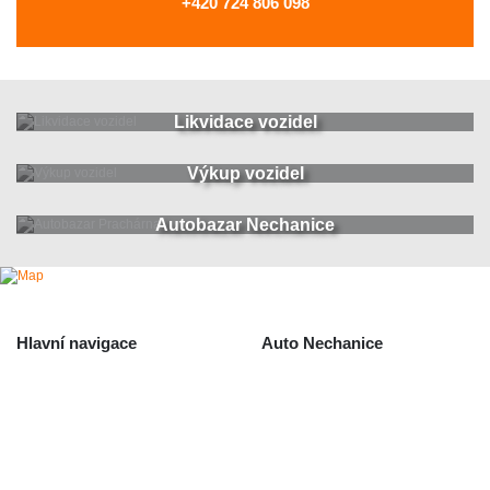
+420 724 806 098
Likvidace vozidel
Výkup vozidel
Autobazar Nechanice
Hlavní navigace
Auto Nechanice
Použité autodíly
Likvidace nechanice
Auta na náhradní díly
Autobazar Nechanice
Výkup autodílů