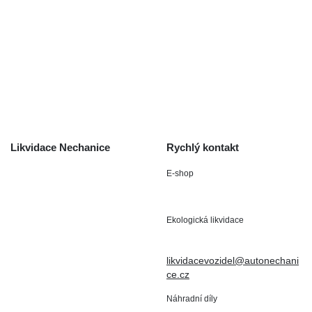
Výkup havarovaných vozidel
O společnosti
Obchodní podmínky
Odstoupení od smlouvy
/ reklamace
Kontakt
Likvidace Nechanice
Rychlý kontakt
E-shop
Staré Nechanice 109
+420 602 411 806
503 15 Nechanice
Ekologická likvidace
IČO : 15643905
+420 724 019 806
DIČ: CZ6906163176
likvidacevozidel@autonechani
ce.cz
Náhradní díly