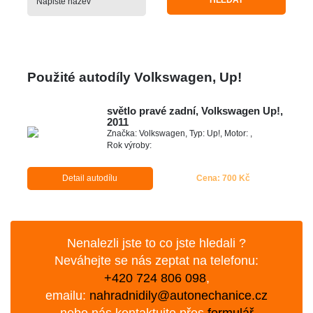
HLEDAT
Použité autodíly Volkswagen, Up!
světlo pravé zadní, Volkswagen Up!,
2011
Značka: Volkswagen, Typ: Up!, Motor: ,
Rok výroby:
Detail autodílu
Cena: 700 Kč
Nenalezli jste to co jste hledali ?
Neváhejte se nás zeptat na telefonu:
+420 724 806 098
,
emailu:
nahradnidily@autonechanice.cz