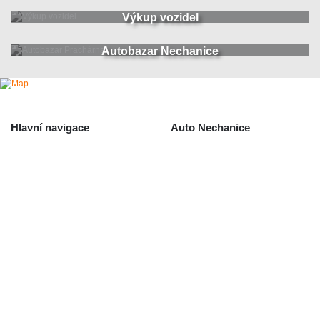
Výkup vozidel
Autobazar Nechanice
Hlavní navigace
Auto Nechanice
Použité autodíly
Likvidace nechanice
Auta na náhradní díly
Autobazar Nechanice
Výkup autodílů
Výkup havarovaných vozidel
O společnosti
Obchodní podmínky
Odstoupení od smlouvy
/ reklamace