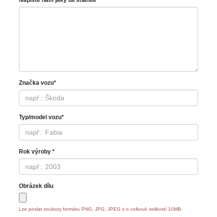
Napište nám jaký díl sháníte *
Značka vozu*
Typ/model vozu*
Rok výroby *
Obrázek dílu
Lze poslat soubory formátu PNG, JPG, JPEG s o celkové velikostí 10MB.