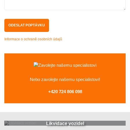
Informace o ochraně osobních údajů
Nebo zavolejte
našemu specialistovi!
+420 724 806 098
Likvidace vozidel