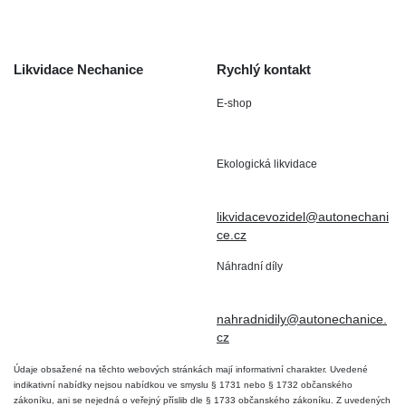
Kontakt
Likvidace Nechanice
Rychlý kontakt
E-shop
Staré Nechanice 109
+420 602 411 806
503 15 Nechanice
Ekologická likvidace
IČO : 15643905
+420 724 019 806
DIČ: CZ6906163176
likvidacevozidel@autonechani
ce.cz
Náhradní díly
+420 724 806 098
nahradnidily@autonechanice.
cz
Údaje obsažené na těchto webových stránkách mají informativní charakter. Uvedené
indikativní nabídky nejsou nabídkou ve smyslu § 1731 nebo § 1732 občanského
zákoníku, ani se nejedná o veřejný příslib dle § 1733 občanského zákoníku. Z uvedených