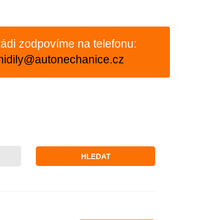
ádi zodpovíme na telefonu:
nidily@autonechanice.cz
HLEDAT