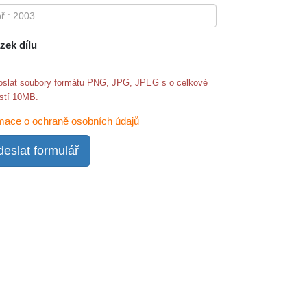
zek dílu
oslat soubory formátu PNG, JPG, JPEG s o celkové
ostí 10MB.
mace o ochraně osobních údajů
eslat formulář