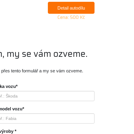
Detail autodílu
Cena: 500 Kč
m, my se vám ozveme.
m přes tento formulář a my se vám ozveme.
ka vozu*
model vozu*
výroby *