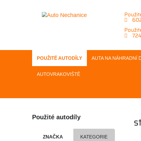
Použit
602
Použit
724
POUŽITÉ AUTODÍLY
AUTA NA
NÁHRADNÍ
D
AUTOVRAKOVIŠTĚ
Použité autodíly
s
ZNAČKA
KATEGORIE