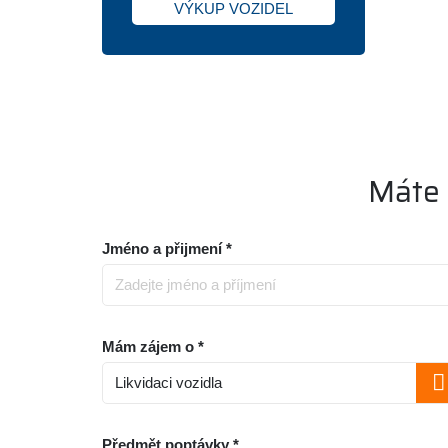
VÝKUP VOZIDEL
Máte 
Jméno a přijmení *
Mám zájem o *
Předmět poptávky *