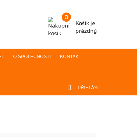
0
Košík je
prázdný
EL
O SPOLEČNOSTI
KONTAKT
PŘIHLÁSIT