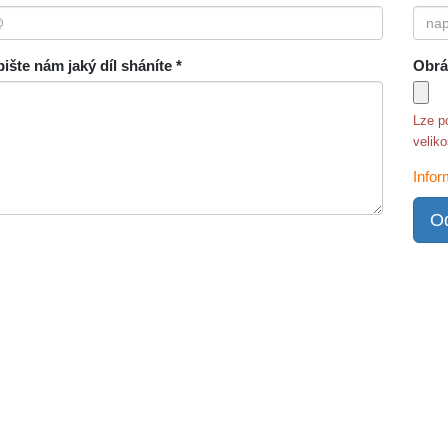
ište nám jaký díl sháníte *
Obrá
Lze p
velik
Infor
Od