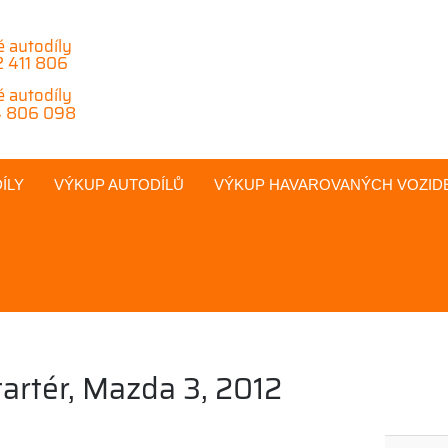
é autodíly
 411 806
é autodíly
 806 098
ÍLY
VÝKUP AUTODÍLŮ
VÝKUP
HAVAROVANÝCH
VOZID
tartér, Mazda 3, 2012