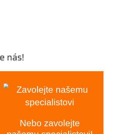
e nás!
Nebo zavolejte