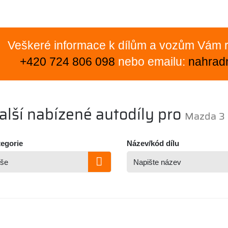
Veškeré informace k dílům a vozům Vám r
+420 724 806 098
nebo emailu:
nahrad
alší nabízené autodíly pro
Mazda 3
egorie
Název/kód dílu