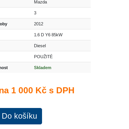
Mazda
3
roby
2012
1.6 D Y6 85kW
Diesel
POUŽITÉ
nost
Skladem
na
1 000 Kč s DPH
Do košíku