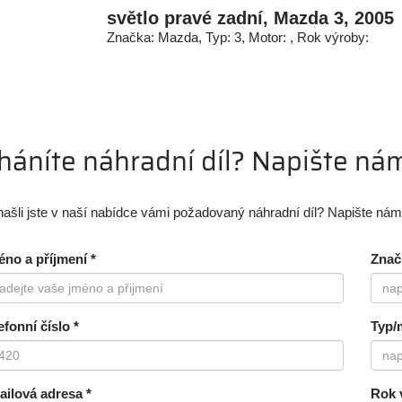
světlo pravé zadní, Mazda 3, 2005
Značka: Mazda, Typ: 3, Motor: , Rok výroby:
háníte náhradní díl? Napište ná
ašli jste v naší nabídce vámi požadovaný náhradní díl? Napište ná
no a příjmení *
Znač
efonní číslo *
Typ/
ilová adresa *
Rok 