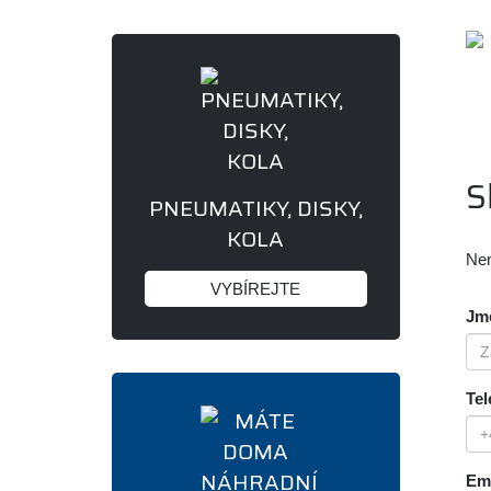
S
PNEUMATIKY, DISKY,
KOLA
Nen
VYBÍREJTE
Jmé
Tel
Ema