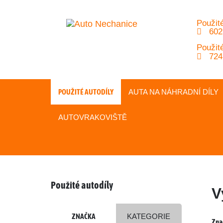
Použité
602
Použité
724
POUŽITÉ AUTODÍLY
AUTA NA
NÁHRADNÍ
DÍLY
AUTOVRAKOVIŠTĚ
Použité autodíly
V
ZNAČKA
KATEGORIE
Zna