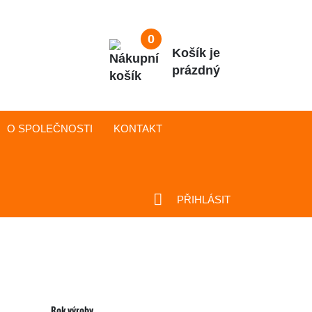
0
Košík je
prázdný
O SPOLEČNOSTI
KONTAKT
PŘIHLÁSIT
Rok výroby