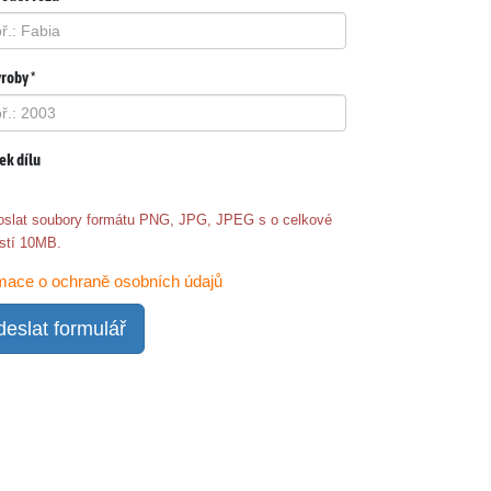
roby *
ek dílu
oslat soubory formátu PNG, JPG, JPEG s o celkové
ostí 10MB.
mace o ochraně osobních údajů
eslat formulář