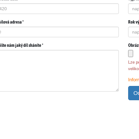
lová adresa *
Rok vý
šte nám jaký díl sháníte *
Obráz
Lze p
velik
Infor
Od