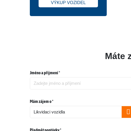
VÝKUP VOZIDEL
Máte 
Jméno a přijmení *
Mám zájem o *
Předmět poptávky *