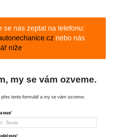
te se nás zeptat na telefonu:
autonechanice.cz
nebo nás
ář níže
.
ám, my se vám ozveme.
m přes tento formulář a my se vám ozveme.
a vozu*
odel vozu*