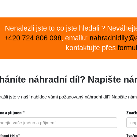
Nenalezli jste to co jste hledali ? Neváhej
+420 724 806 098
, emailu:
nahradnidily@
kontaktujte přes
formul
háníte náhradní díl? Napište n
ašli jste v naší nabídce vámi požadovaný náhradní díl? Napište ná
o a příjmení *
Značk
fonní číslo *
Typ/m