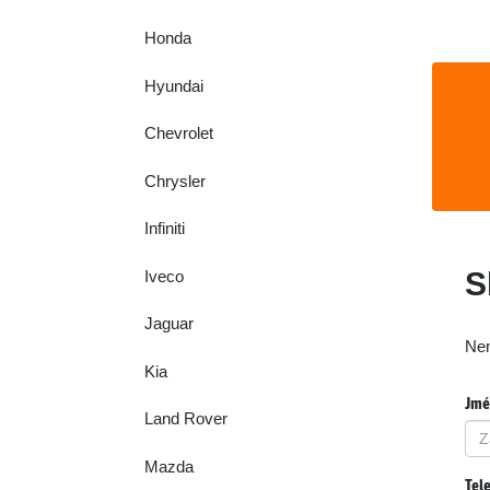
Honda
Hyundai
Chevrolet
Chrysler
Infiniti
S
Iveco
Jaguar
Nen
Kia
Jmén
Land Rover
Mazda
Tele