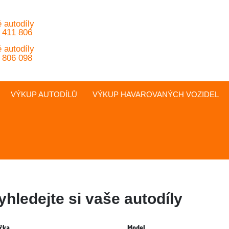
 autodíly
 411 806
 autodíly
 806 098
VÝKUP AUTODÍLŮ
VÝKUP
HAVAROVANÝCH
VOZIDEL
yhledejte si vaše autodíly
čka
Model