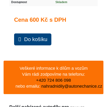
Dostupnost
Skladem
Cena
600 Kč s DPH
Do košíku
Veškeré informace k dílům a vozům
Vám rádi zodpovíme na telefonu:
+420 724 806 098
nebo emailu:
nahradnidily@autonechanice.cz
Další nabízené autodíly pro