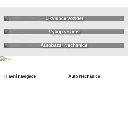
Likvidace vozidel
Výkup vozidel
Autobazar Nechanice
Hlavní navigace
Auto Nechanice
Použité autodíly
Likvidace nechanice
Auta na náhradní díly
Autobazar Nechanice
Výkup autodílů
Výkup havarovaných vozidel
O společnosti