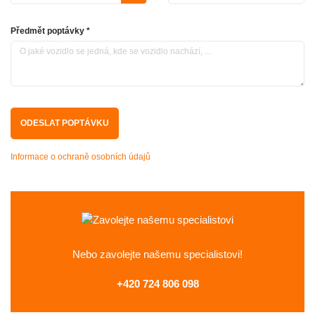
Předmět poptávky *
Informace o ochraně osobních údajů
Nebo zavolejte
našemu specialistovi!
+420 724 806 098