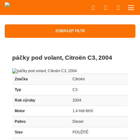
ZOBRAZIT FILTR
páčky pod volant, Citroën C3, 2004
Značka
Citroën
Typ
C3
Rok výroby
2004
Motor
1.4 Hdi 8HX
Palivo
Diesel
Stav
POUŽITÉ