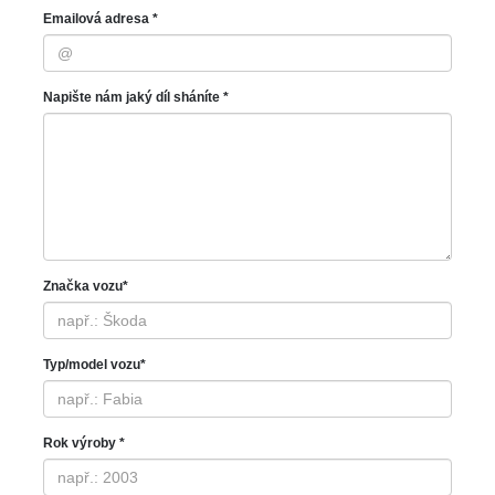
Emailová adresa *
Napište nám jaký díl sháníte *
Značka vozu*
Typ/model vozu*
Rok výroby *