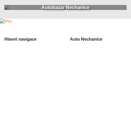
Autobazar Nechanice
Hlavní navigace
Auto Nechanice
Použité autodíly
Likvidace nechanice
Auta na náhradní díly
Autobazar Nechanice
Výkup autodílů
Výkup havarovaných vozidel
O společnosti
Obchodní podmínky
Odstoupení od smlouvy
/ reklamace
Kontakt