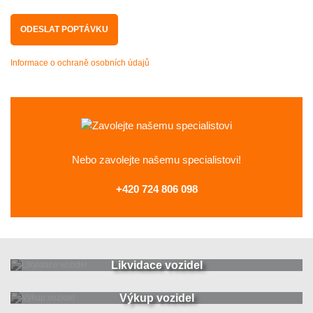
Informace o ochraně osobních údajů
Nebo zavolejte
našemu specialistovi!
+420 724 806 098
Likvidace vozidel
Výkup vozidel