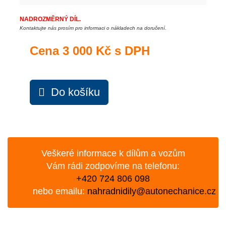
NADROZMĚRNÝ DÍL.
Kontaktujte nás prosím pro informaci o nákladech na doručení.
Cena
3 000 Kč s DPH
Do košíku
Veškeré informace k dílům a vozům
Vám rádi zodpovíme na telefonu:
+420 724 806 098
nebo emailu:
nahradnidily@autonechanice.cz