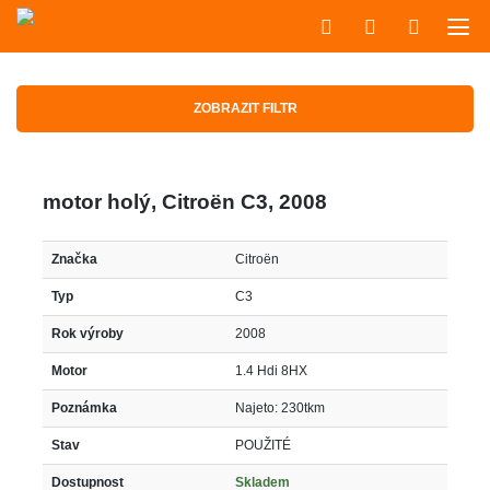
ZOBRAZIT FILTR
motor holý, Citroën C3, 2008
Značka
Citroën
Typ
C3
Rok výroby
2008
Motor
1.4 Hdi 8HX
Poznámka
Najeto: 230tkm
Stav
POUŽITÉ
Dostupnost
Skladem