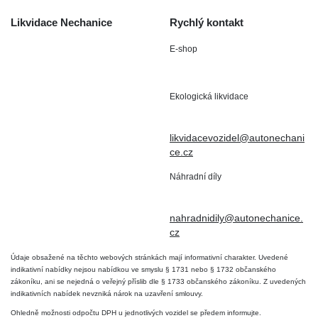
Likvidace Nechanice
Rychlý kontakt
E-shop
Staré Nechanice 109
+420 602 411 806
503 15 Nechanice
Ekologická likvidace
IČO : 15643905
+420 724 019 806
DIČ: CZ6906163176
likvidacevozidel@autonechani
ce.cz
Náhradní díly
+420 724 806 098
nahradnidily@autonechanice.
cz
Údaje obsažené na těchto webových stránkách mají informativní charakter. Uvedené
indikativní nabídky nejsou nabídkou ve smyslu § 1731 nebo § 1732 občanského
zákoníku, ani se nejedná o veřejný příslib dle § 1733 občanského zákoníku. Z uvedených
indikativních nabídek nevzniká nárok na uzavření smlouvy.
Ohledně možnosti odpočtu DPH u jednotlivých vozidel se předem informujte.