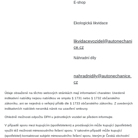
E-shop
Staré Nechanice 109
+420 602 411 806
503 15 Nechanice
Ekologická likvidace
IČO : 15643905
+420 724 019 806
DIČ: CZ6906163176
likvidacevozidel@autonechani
ce.cz
Náhradní díly
+420 724 806 098
nahradnidily@autonechanice.
cz
Údaje obsažené na těchto webových stránkách mají informativní charakter. Uvedené
indikativní nabídky nejsou nabídkou ve smyslu § 1731 nebo § 1732 občanského
zákoníku, ani se nejedná o veřejný příslib dle § 1733 občanského zákoníku. Z uvedených
indikativních nabídek nevzniká nárok na uzavření smlouvy.
Ohledně možnosti odpočtu DPH u jednotlivých vozidel se předem informujte.
V případě sporu mezi kupujícím (spotřebitelem) a prodávajícím může kupující (spotřebitel)
využít též možnosti mimosoudního řešení sporu. V takovém případě může kupující
(spotřebitel) kontaktovat subjekt mimosoudního řešení sporu, kterým je Česká obchodní