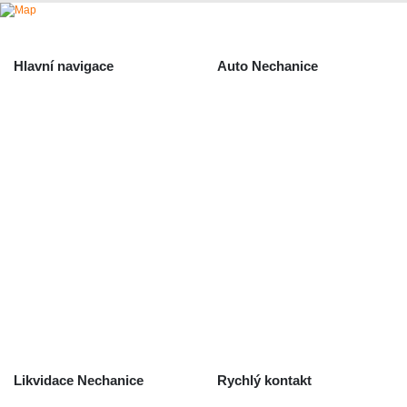
Hlavní navigace
Auto Nechanice
Použité autodíly
Likvidace nechanice
Auta na náhradní díly
Autobazar Nechanice
Výkup autodílů
Výkup havarovaných vozidel
O společnosti
Obchodní podmínky
Odstoupení od smlouvy
/ reklamace
Kontakt
Likvidace Nechanice
Rychlý kontakt