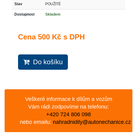
Stav
POUŽITÉ
Dostupnost
Skladem
Cena
500 Kč s DPH
Do košíku
Veškeré informace k dílům a vozům
Vám rádi zodpovíme na telefonu:
+420 724 806 098
nebo emailu:
nahradnidily@autonechanice.cz