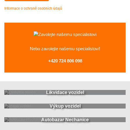
Informace o ochraně osobních údajů
Nebo zavolejte
našemu specialistovi!
+420 724 806 098
Likvidace vozidel
Výkup vozidel
Autobazar Nechanice