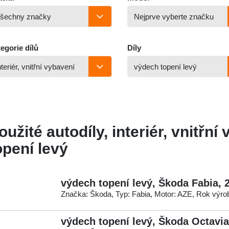
egorie dílů
Díly
oužité autodíly, interiér, vnitřn
opení levý
výdech topení levý, Škoda Fabia, 
Značka: Škoda, Typ: Fabia, Motor: AZE, Rok výro
výdech topení levý, Škoda Octavia