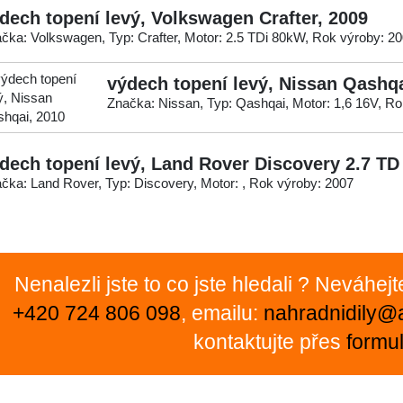
dech topení levý, Volkswagen Crafter, 2009
čka: Volkswagen, Typ: Crafter, Motor: 2.5 TDi 80kW, Rok výroby: 2
výdech topení levý, Nissan Qashqa
Značka: Nissan, Typ: Qashqai, Motor: 1,6 16V, R
dech topení levý, Land Rover Discovery 2.7 TD 
čka: Land Rover, Typ: Discovery, Motor: , Rok výroby: 2007
Nenalezli jste to co jste hledali ? Neváhej
+420 724 806 098
, emailu:
nahradnidily@
kontaktujte přes
formul