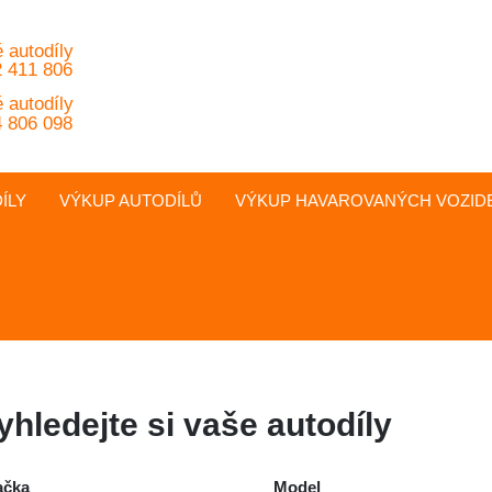
 autodíly
 411 806
 autodíly
 806 098
ÍLY
VÝKUP AUTODÍLŮ
VÝKUP
HAVAROVANÝCH
VOZID
yhledejte si vaše autodíly
ačka
Model