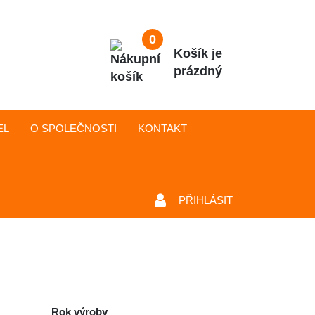
0
Košík je
prázdný
EL
O SPOLEČNOSTI
KONTAKT
PŘIHLÁSIT
Rok výroby