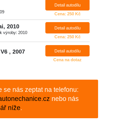
Detail autodílu
009
Cena: 250 Kč
i, 2010
Detail autodílu
ok výroby: 2010
Cena: 250 Kč
Detail autodílu
V6 , 2007
Cena na dotaz
te se nás zeptat na telefonu:
autonechanice.cz
nebo nás
ář níže
.