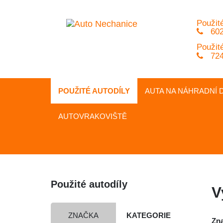
Použité
602
Použité
724
POUŽITÉ AUTODÍLY
AUTA NA
NÁHRADNÍ
D
AUTOVRAKOVIŠTĚ
Použité autodíly
V
ZNAČKA
KATEGORIE
Zn