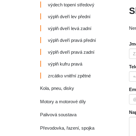
výdech topení středový
S
výplň dveří lev přední
Nen
výplň dveří levá zadní
výplň dveří pravá přední
Jmé
výplň dveří pravá zadní
výplň kufru pravá
Tel
zrcátko vnitřní zpětné
Kola, pneu, disky
Ema
Motory a motorové díly
Nap
Palivová soustava
Převodovka, řazení, spojka