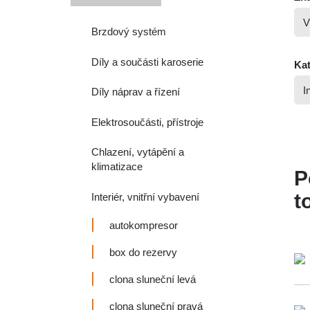
Brzdový systém
Díly a součásti karoserie
Kat
Díly náprav a řízení
Elektrosoučásti, přístroje
Chlazení, vytápění a
klimatizace
P
t
Interiér, vnitřní vybavení
autokompresor
box do rezervy
clona sluneční levá
clona sluneční pravá