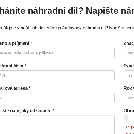
háníte náhradní díl? Napište n
ašli jste v naší nabídce vámi požadovaný náhradní díl? Napište ná
no a příjmení *
Znač
efonní číslo *
Typ/
ilová adresa *
Rok 
ište nám jaký díl sháníte *
Obrá
Lze p
velik