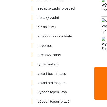
vý
sedačka zadní prostřední
Zna
sedaky zadní
síť do kufru
stropní držák na brýle
vý
stropnice
Zna
středový panel
tyč volantová
volant bez airbagu
volant s airbagem
výdech topení levý
výdech topení pravý