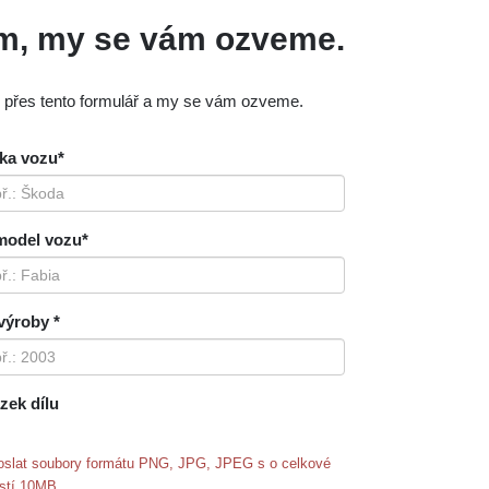
ám, my se vám ozveme.
m přes tento formulář a my se vám ozveme.
ka vozu*
model vozu*
výroby *
zek dílu
oslat soubory formátu PNG, JPG, JPEG s o celkové
ostí 10MB.