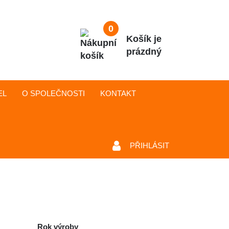
0
Košík je
prázdný
EL
O SPOLEČNOSTI
KONTAKT
PŘIHLÁSIT
Rok výroby