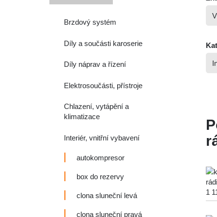
Brzdový systém
Díly a součásti karoserie
Kat
Díly náprav a řízení
Elektrosoučásti, přístroje
Chlazení, vytápění a
klimatizace
P
r
Interiér, vnitřní vybavení
autokompresor
box do rezervy
clona sluneční levá
clona sluneční pravá