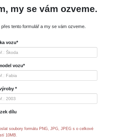
ám, my se vám ozveme.
m přes tento formulář a my se vám ozveme.
ka vozu*
model vozu*
výroby *
zek dílu
oslat soubory formátu PNG, JPG, JPEG s o celkové
ostí 10MB.