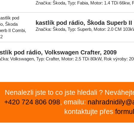
Značka: Škoda, Typ: Fabia, Motor: 1.4 TDi 66kw, 
kastlík pod rádio, Škoda Superb I
Značka: Škoda, Typ: Superb, Motor: 2.0 CM 103k
stlík pod rádio, Volkswagen Crafter, 2009
čka: Volkswagen, Typ: Crafter, Motor: 2.5 TDi 80kW, Rok výroby: 2
Nenalezli jste to co jste hledali ? Neváhej
+420 724 806 098
, emailu:
nahradnidily@
kontaktujte přes
formul