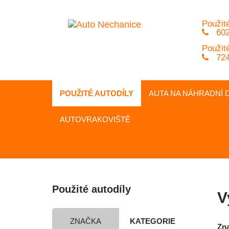
Použité
602
Použité
724
POUŽITÉ AUTODÍLY
AUTA NA
NÁHRADNÍ
D
AUTOVRAKOVIŠTĚ
Použité autodíly
V
ZNAČKA
KATEGORIE
Zn