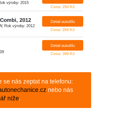
Rok výroby: 2015
Cena: 250 Kč
I Combi, 2012
Detail autodílu
W, Rok výroby: 2012
Cena: 250 Kč
Detail autodílu
009
Cena: 300 Kč
te se nás zeptat na telefonu:
autonechanice.cz
nebo nás
ář níže
.