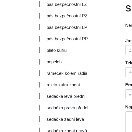
pás bezpečnostní LZ
S
pás bezpečnostní PZ
Nen
pás bezpečnostní LP
pás bezpečnostní PP
Jmé
plato kufru
popelník
Tel
rámeček kolem rádia
roleta kufru zadní
Ema
sedačka levá přední
Nap
sedačka pravá přední
sedačka zadní levá
sedačka zadní pravá