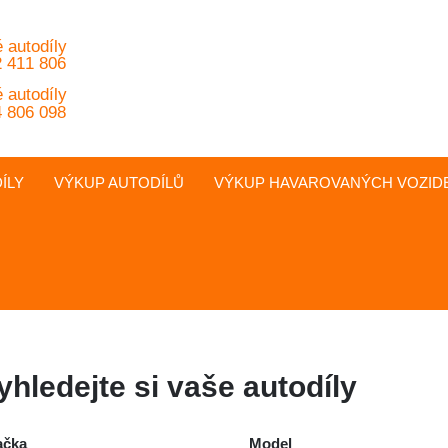
 autodíly
 411 806
 autodíly
 806 098
ÍLY
VÝKUP AUTODÍLŮ
VÝKUP
HAVAROVANÝCH
VOZID
yhledejte si vaše autodíly
ačka
Model