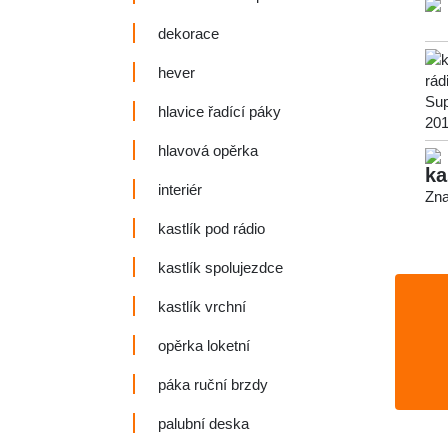
dekorace
hever
hlavice řadící páky
hlavová opěrka
ka
interiér
Zna
kastlík pod rádio
kastlík spolujezdce
kastlík vrchní
opěrka loketní
páka ruční brzdy
palubní deska