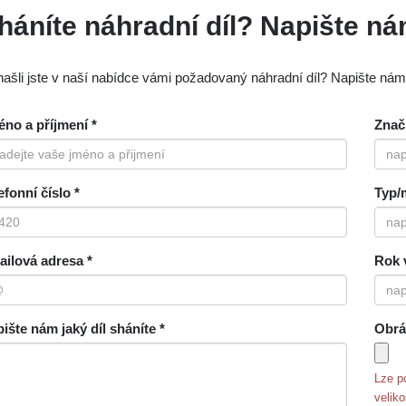
háníte náhradní díl? Napište n
ašli jste v naší nabídce vámi požadovaný náhradní díl? Napište ná
no a příjmení *
Znač
efonní číslo *
Typ/
ilová adresa *
Rok 
ište nám jaký díl sháníte *
Obrá
Lze p
velik