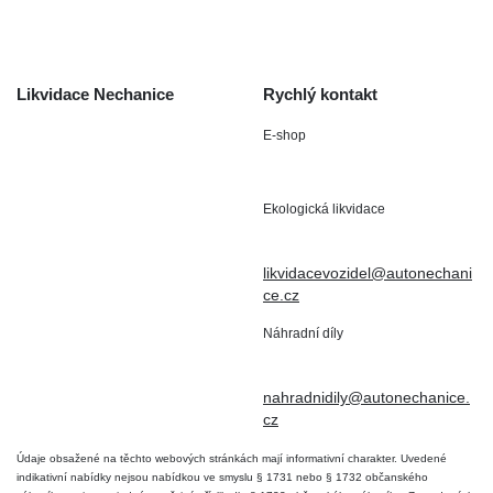
Kontakt
Likvidace Nechanice
Rychlý kontakt
E-shop
Staré Nechanice 109
+420 602 411 806
503 15 Nechanice
Ekologická likvidace
IČO : 15643905
+420 724 019 806
DIČ: CZ6906163176
likvidacevozidel@autonechani
ce.cz
Náhradní díly
+420 724 806 098
nahradnidily@autonechanice.
cz
Údaje obsažené na těchto webových stránkách mají informativní charakter. Uvedené
indikativní nabídky nejsou nabídkou ve smyslu § 1731 nebo § 1732 občanského