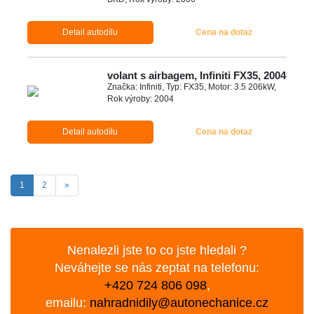
Detail autodílu
Cena na dotaz
volant s airbagem, Infiniti FX35, 2004
Značka: Infiniti, Typ: FX35, Motor: 3.5 206kW,
Rok výroby: 2004
Detail autodílu
Cena na dotaz
(aktuální)
Další
1
2
»
Nenalezli jste to co jste hledali ?
Neváhejte se nás zeptat na telefonu:
+420 724 806 098
,
emailu:
nahradnidily@autonechanice.cz