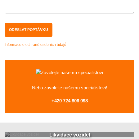
Informace o ochraně osobních údajů
Nebo zavolejte
našemu specialistovi!
+420 724 806 098
Likvidace vozidel