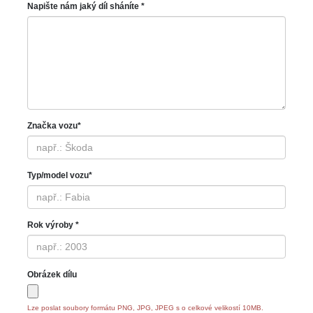
Napište nám jaký díl sháníte *
Značka vozu*
Typ/model vozu*
Rok výroby *
Obrázek dílu
Lze poslat soubory formátu PNG, JPG, JPEG s o celkové velikostí 10MB.