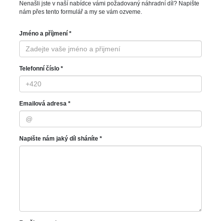
Nenašli jste v naší nabídce vámi požadovaný náhradní díl? Napište
nám přes tento formulář a my se vám ozveme.
Jméno a příjmení *
Telefonní číslo *
Emailová adresa *
Napište nám jaký díl sháníte *