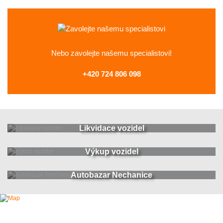
Nebo zavolejte
našemu specialistovi!
+420 724 806 098
Likvidace vozidel
Výkup vozidel
Autobazar Nechanice