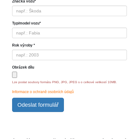
Značka vozu*
Typ/model vozu*
Rok výroby *
Obrázek dílu
Lze poslat soubory formátu PNG, JPG, JPEG s o celkové velikostí 10MB.
Informace o ochraně osobních údajů
Odeslat formulář