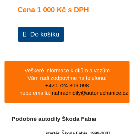
Cena
1 000 Kč s DPH
Do košíku
Veškeré informace k dílům a vozům
Vám rádi zodpovíme na telefonu:
+420 724 806 098
nebo emailu:
nahradnidily@autonechanice.cz
Podobné autodíly Škoda Fabia
startér, Škoda Fabia, 1999-2007