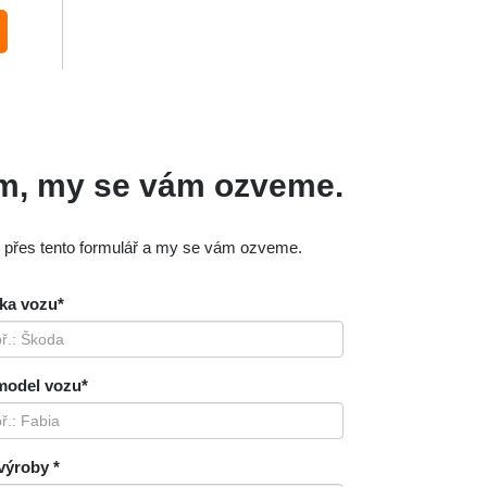
ám, my se vám ozveme.
m přes tento formulář a my se vám ozveme.
ka vozu*
model vozu*
výroby *