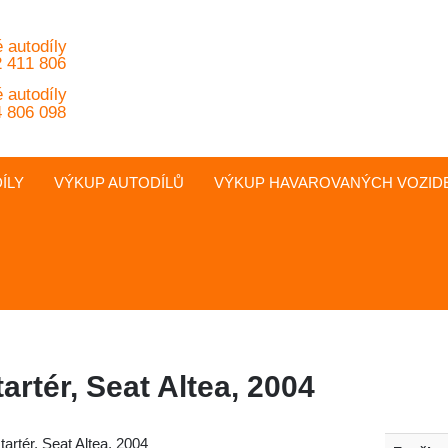
 autodíly
 411 806
 autodíly
 806 098
ÍLY
VÝKUP AUTODÍLŮ
VÝKUP
HAVAROVANÝCH
VOZID
tartér, Seat Altea, 2004