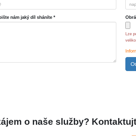
ište nám jaký díl sháníte *
Obrá
Lze p
velik
Infor
Od
zájem o naše služby? Kontaktujt