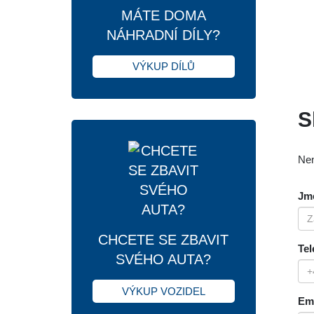
MÁTE DOMA
NÁHRADNÍ DÍLY?
VÝKUP DÍLŮ
S
Nen
Jmé
CHCETE SE ZBAVIT
Tel
SVÉHO AUTA?
VÝKUP VOZIDEL
Ema