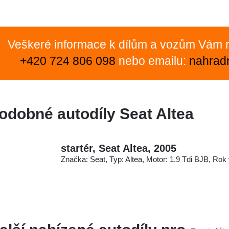
Veškeré informace k dílům a vozům Vám r
+420 724 806 098
nebo emailu:
nahrad
odobné autodíly Seat Altea
startér, Seat Altea, 2005
Značka: Seat, Typ: Altea, Motor: 1.9 Tdi BJB, Rok