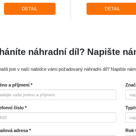
DETAIL
DETAIL
háníte náhradní díl? Napište n
ašli jste v naší nabídce vámi požadovaný náhradní díl? Napište ná
no a příjmení *
Znač
efonní číslo *
Typ/
ilová adresa *
Rok 