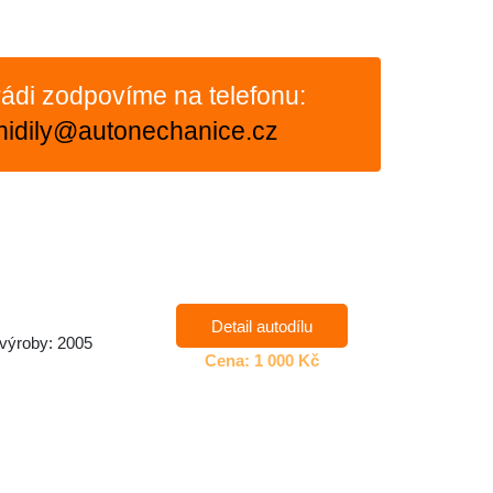
ádi zodpovíme na telefonu:
nidily@autonechanice.cz
Detail autodílu
 výroby: 2005
Cena: 1 000 Kč