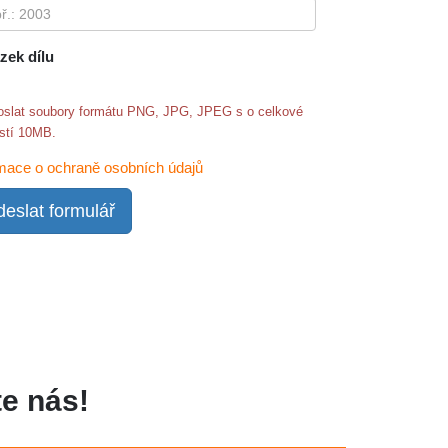
zek dílu
oslat soubory formátu PNG, JPG, JPEG s o celkové
ostí 10MB.
mace o ochraně osobních údajů
eslat formulář
e nás!