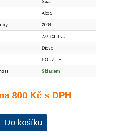
Seat
Altea
roby
2004
2.0 Tdi BKD
Diesel
POUŽITÉ
nost
Skladem
na
800 Kč s DPH
Do košíku