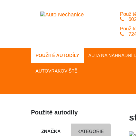
Použité
602
Použité
724
POUŽITÉ AUTODÍLY
AUTA NA
NÁHRADNÍ
D
AUTOVRAKOVIŠTĚ
Použité autodíly
s
ZNAČKA
KATEGORIE