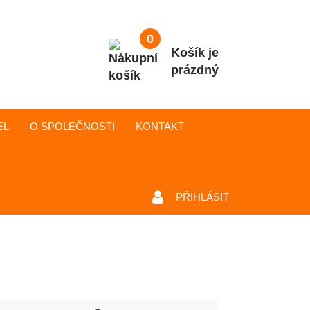
0
Košík je
prázdný
EL
O SPOLEČNOSTI
KONTAKT
PŘIHLÁSIT