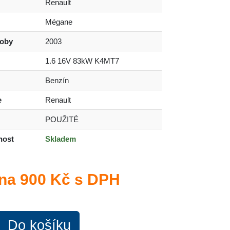
Renault
Mégane
roby
2003
1.6 16V 83kW K4MT7
Benzín
e
Renault
POUŽITÉ
nost
Skladem
na
900 Kč s DPH
Do košíku