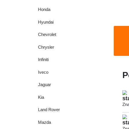
Honda
Hyundai
Chevrolet
Chrysler
Infiniti
Iveco
P
Jaguar
Kia
st
Zna
Land Rover
st
Mazda
Zna