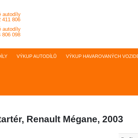
 autodíly
 411 806
 autodíly
 806 098
ÍLY
VÝKUP AUTODÍLŮ
VÝKUP
HAVAROVANÝCH
VOZID
tartér, Renault Mégane, 2003