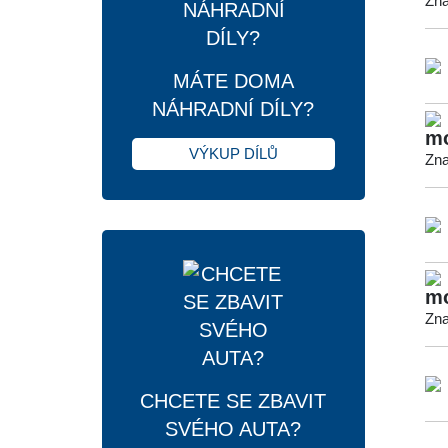
Zna
MÁTE DOMA
NÁHRADNÍ DÍLY?
mo
VÝKUP DÍLŮ
Zna
mo
Zna
CHCETE SE ZBAVIT
SVÉHO AUTA?