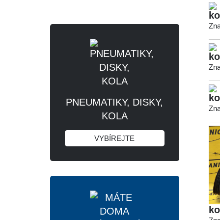
ko
Zna
ko
Zna
ko
PNEUMATIKY, DISKY,
Zna
KOLA
VYBÍREJTE
ko