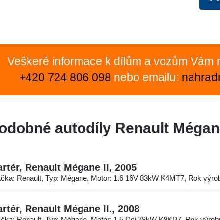
Veškeré informace k dílům a vozům Vám r
+420 724 806 098
nebo emailu:
nahrad
odobné autodíly Renault Mégan
artér, Renault Mégane II, 2005
čka: Renault, Typ: Mégane, Motor: 1.6 16V 83kW K4MT7, Rok výro
artér, Renault Mégane II., 2008
čka: Renault, Typ: Mégane, Motor: 1.5 Dci 78kW K9KP7, Rok výrob