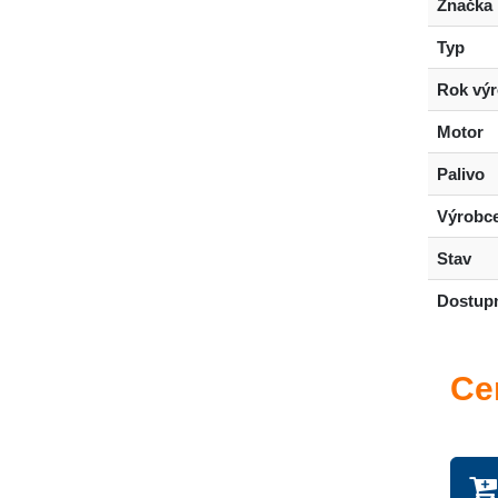
Značka
Typ
Rok vý
Motor
Palivo
Výrobc
Stav
Dostup
Ce