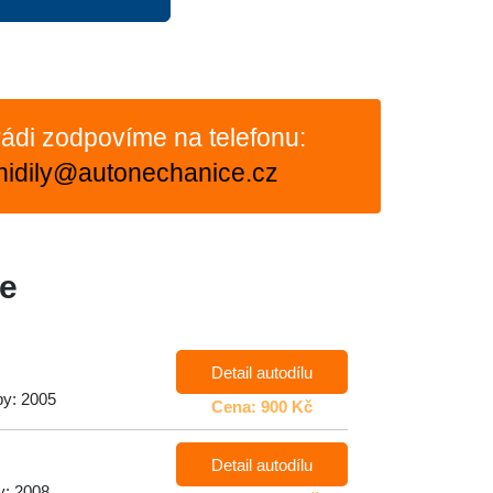
ádi zodpovíme na telefonu:
nidily@autonechanice.cz
e
Detail autodílu
by: 2005
Cena: 900 Kč
Detail autodílu
y: 2008