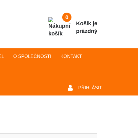
0
Košík je
prázdný
EL
O SPOLEČNOSTI
KONTAKT
PŘIHLÁSIT