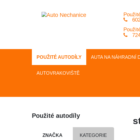
Použité
602
Použité
724
POUŽITÉ AUTODÍLY
AUTA NA
NÁHRADNÍ
D
AUTOVRAKOVIŠTĚ
Použité autodíly
s
ZNAČKA
KATEGORIE