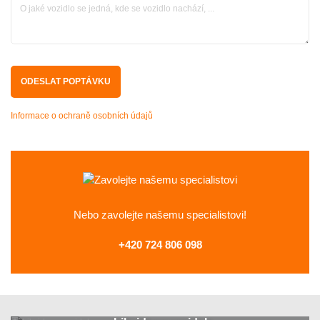
Informace o ochraně osobních údajů
Nebo zavolejte
našemu specialistovi!
+420 724 806 098