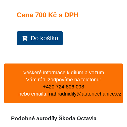
Cena
700 Kč s DPH
Do košíku
Veškeré informace k dílům a vozům
Vám rádi zodpovíme na telefonu:
+420 724 806 098
nebo emailu:
nahradnidily@autonechanice.cz
Podobné autodíly Škoda Octavia