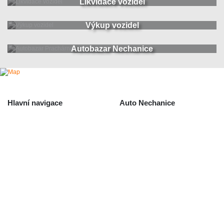
Likvidace vozidel
Výkup vozidel
Autobazar Nechanice
Hlavní navigace
Auto Nechanice
Použité autodíly
Likvidace nechanice
Auta na náhradní díly
Autobazar Nechanice
Výkup autodílů
Výkup havarovaných vozidel
O společnosti
Obchodní podmínky
Odstoupení od smlouvy