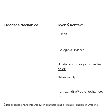
/ reklamace
Kontakt
Likvidace Nechanice
Rychlý kontakt
E-shop
Staré Nechanice 109
+420 602 411 806
503 15 Nechanice
Ekologická likvidace
IČO : 15643905
+420 724 019 806
DIČ: CZ6906163176
likvidacevozidel@autonechani
ce.cz
Náhradní díly
+420 724 806 098
nahradnidily@autonechanice.
cz
Údaje obsažené na těchto webových stránkách mají informativní charakter. Uvedené