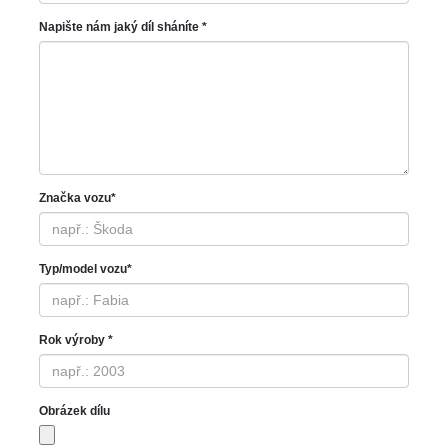
Napište nám jaký díl sháníte *
Značka vozu*
Typ/model vozu*
Rok výroby *
Obrázek dílu