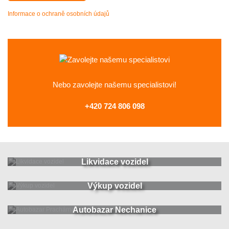
Informace o ochraně osobních údajů
Nebo zavolejte
našemu specialistovi!
+420 724 806 098
Likvidace vozidel
Výkup vozidel
Autobazar Nechanice