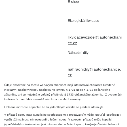
E-shop
Staré Nechanice 109
+420 602 411 806
503 15 Nechanice
Ekologická likvidace
IČO : 15643905
+420 724 019 806
DIČ: CZ6906163176
likvidacevozidel@autonechani
ce.cz
Náhradní díly
+420 724 806 098
nahradnidily@autonechanice.
cz
Údaje obsažené na těchto webových stránkách mají informativní charakter. Uvedené
indikativní nabídky nejsou nabídkou ve smyslu § 1731 nebo § 1732 občanského
zákoníku, ani se nejedná o veřejný příslib dle § 1733 občanského zákoníku. Z uvedených
indikativních nabídek nevzniká nárok na uzavření smlouvy.
Ohledně možnosti odpočtu DPH u jednotlivých vozidel se předem informujte.
V případě sporu mezi kupujícím (spotřebitelem) a prodávajícím může kupující (spotřebitel)
využít též možnosti mimosoudního řešení sporu. V takovém případě může kupující
(spotřebitel) kontaktovat subjekt mimosoudního řešení sporu, kterým je Česká obchodní