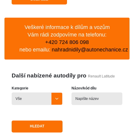
Veškeré informace k dílům a vozům
Vám rádi zodpovíme na telefonu:
+420 724 806 098
nebo emailu:
nahradnidily@autonechanice.cz
Další nabízené autodíly pro
Renault Latitude
Kategorie
Název/kód dílu
HLEDAT