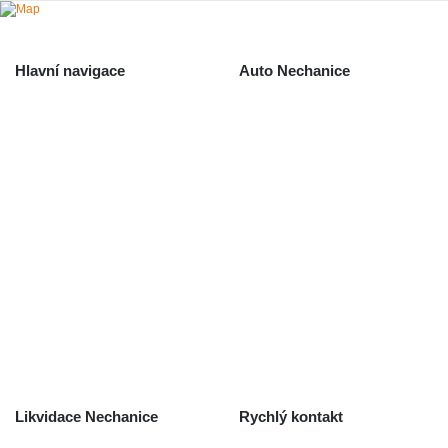
Hlavní navigace
Auto Nechanice
Použité autodíly
Likvidace nechanice
Auta na náhradní díly
Autobazar Nechanice
Výkup autodílů
Výkup havarovaných vozidel
O společnosti
Obchodní podmínky
Odstoupení od smlouvy
/ reklamace
Kontakt
Likvidace Nechanice
Rychlý kontakt