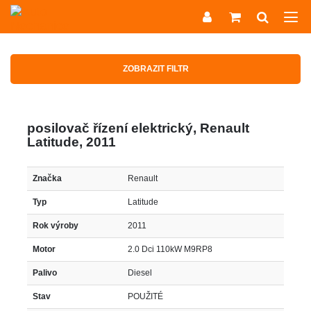
ZOBRAZIT FILTR
posilovač řízení elektrický, Renault
Latitude, 2011
Značka
Renault
Typ
Latitude
Rok výroby
2011
Motor
2.0 Dci 110kW M9RP8
Palivo
Diesel
Stav
POUŽITÉ