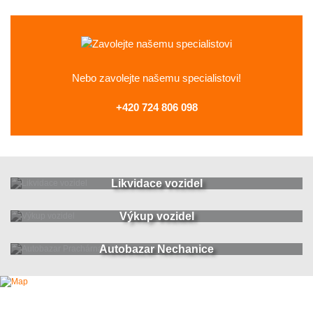
Nebo zavolejte
našemu specialistovi!
+420 724 806 098
Likvidace vozidel
Výkup vozidel
Autobazar Nechanice