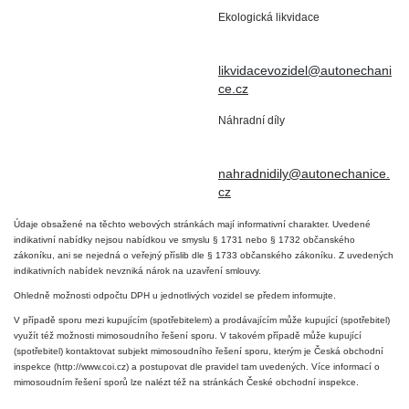
Ekologická likvidace
IČO : 15643905
+420 724 019 806
DIČ: CZ6906163176
likvidacevozidel@autonechani
ce.cz
Náhradní díly
+420 724 806 098
nahradnidily@autonechanice.
cz
Údaje obsažené na těchto webových stránkách mají informativní charakter. Uvedené
indikativní nabídky nejsou nabídkou ve smyslu § 1731 nebo § 1732 občanského
zákoníku, ani se nejedná o veřejný příslib dle § 1733 občanského zákoníku. Z uvedených
indikativních nabídek nevzniká nárok na uzavření smlouvy.
Ohledně možnosti odpočtu DPH u jednotlivých vozidel se předem informujte.
V případě sporu mezi kupujícím (spotřebitelem) a prodávajícím může kupující (spotřebitel)
využít též možnosti mimosoudního řešení sporu. V takovém případě může kupující
(spotřebitel) kontaktovat subjekt mimosoudního řešení sporu, kterým je Česká obchodní
inspekce (http://www.coi.cz) a postupovat dle pravidel tam uvedených. Více informací o
mimosoudním řešení sporů lze nalézt též na stránkách České obchodní inspekce.