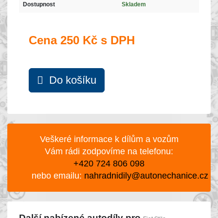
Dostupnost
Skladem
Cena
250 Kč s DPH
Do košíku
Veškeré informace k dílům a vozům
Vám rádi zodpovíme na telefonu:
+420 724 806 098
nebo emailu:
nahradnidily@autonechanice.cz
Další nabízené autodíly pro