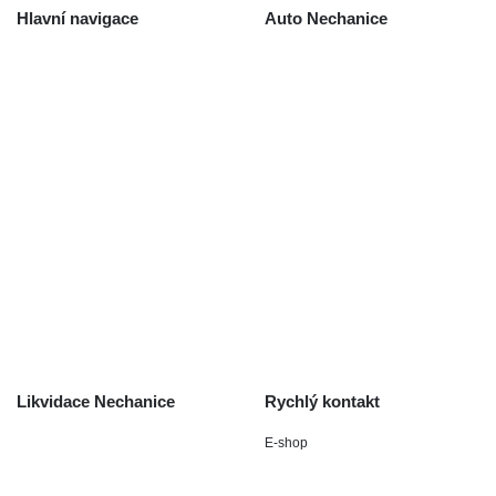
Hlavní navigace
Auto Nechanice
Použité autodíly
Likvidace nechanice
Auta na náhradní díly
Autobazar Nechanice
Výkup autodílů
Výkup havarovaných vozidel
O společnosti
Obchodní podmínky
Odstoupení od smlouvy
/ reklamace
Kontakt
Likvidace Nechanice
Rychlý kontakt
E-shop
Staré Nechanice 109
+420 602 411 806
503 15 Nechanice