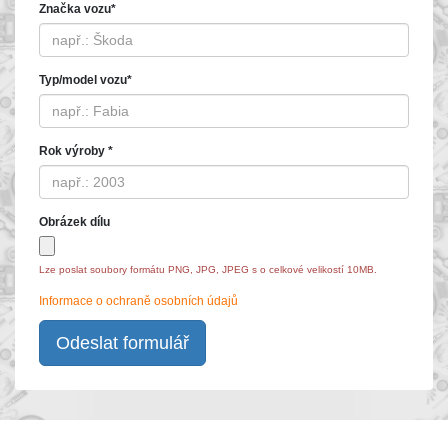
Značka vozu*
Typ/model vozu*
Rok výroby *
Obrázek dílu
Lze poslat soubory formátu PNG, JPG, JPEG s o celkové velikostí 10MB.
Informace o ochraně osobních údajů
Odeslat formulář