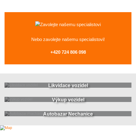
Nebo zavolejte
našemu specialistovi!
+420 724 806 098
Likvidace vozidel
Výkup vozidel
Autobazar Nechanice