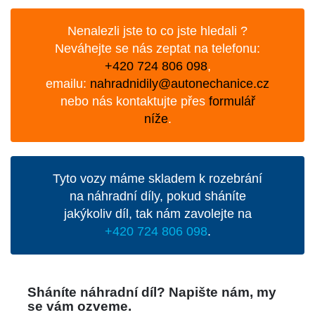
Nenalezli jste to co jste hledali ?
Neváhejte se nás zeptat na telefonu:
+420 724 806 098
,
emailu:
nahradnidily@autonechanice.cz
nebo nás kontaktujte přes
formulář
níže
.
Tyto vozy máme skladem k rozebrání
na náhradní díly, pokud sháníte
jakýkoliv díl, tak nám zavolejte na
+420 724 806 098
.
Sháníte náhradní díl? Napište nám, my
se vám ozveme.