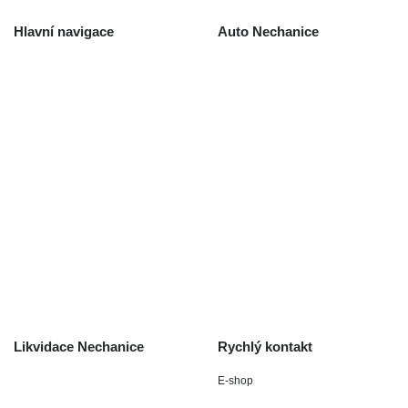
Hlavní navigace
Auto Nechanice
Použité autodíly
Likvidace nechanice
Auta na náhradní díly
Autobazar Nechanice
Výkup autodílů
Výkup havarovaných vozidel
O společnosti
Obchodní podmínky
Odstoupení od smlouvy
/ reklamace
Kontakt
Likvidace Nechanice
Rychlý kontakt
E-shop
Staré Nechanice 109
+420 602 411 806