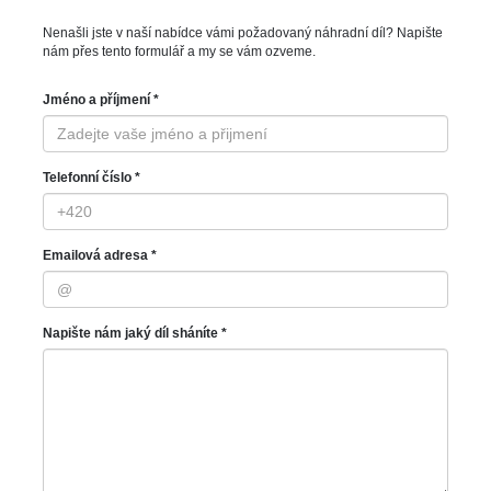
Nenašli jste v naší nabídce vámi požadovaný náhradní díl? Napište
nám přes tento formulář a my se vám ozveme.
Jméno a příjmení *
Telefonní číslo *
Emailová adresa *
Napište nám jaký díl sháníte *