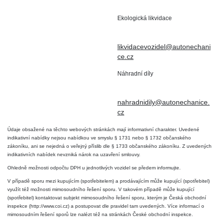
503 15 Nechanice
Ekologická likvidace
IČO : 15643905
+420 724 019 806
DIČ: CZ6906163176
likvidacevozidel@autonechani
ce.cz
Náhradní díly
+420 724 806 098
nahradnidily@autonechanice.
cz
Údaje obsažené na těchto webových stránkách mají informativní charakter. Uvedené
indikativní nabídky nejsou nabídkou ve smyslu § 1731 nebo § 1732 občanského
zákoníku, ani se nejedná o veřejný příslib dle § 1733 občanského zákoníku. Z uvedených
indikativních nabídek nevzniká nárok na uzavření smlouvy.
Ohledně možnosti odpočtu DPH u jednotlivých vozidel se předem informujte.
V případě sporu mezi kupujícím (spotřebitelem) a prodávajícím může kupující (spotřebitel)
využít též možnosti mimosoudního řešení sporu. V takovém případě může kupující
(spotřebitel) kontaktovat subjekt mimosoudního řešení sporu, kterým je Česká obchodní
inspekce (http://www.coi.cz) a postupovat dle pravidel tam uvedených. Více informací o
mimosoudním řešení sporů lze nalézt též na stránkách České obchodní inspekce.