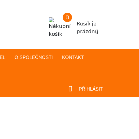
0
Košík je
prázdný
EL
O SPOLEČNOSTI
KONTAKT
PŘIHLÁSIT