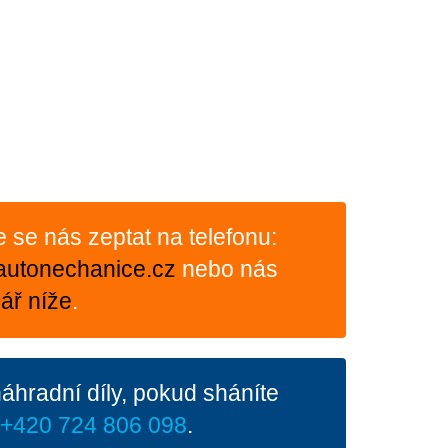
te se nás zeptat na telefonu:
autonechanice.cz
nebo nás
ář níže
.
hradní díly, pokud sháníte
a
+420 724 806 098
.