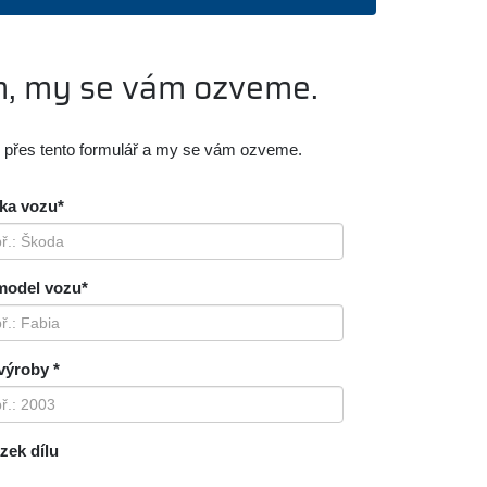
m, my se vám ozveme.
m přes tento formulář a my se vám ozveme.
ka vozu*
model vozu*
výroby *
zek dílu