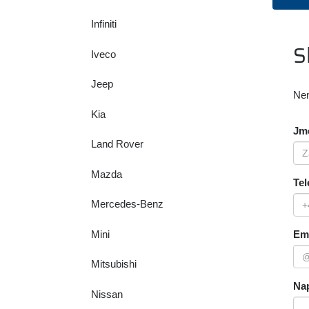
Infiniti
S
Iveco
Jeep
Nen
Kia
Jmé
Land Rover
Mazda
Tel
Mercedes-Benz
Mini
Ema
Mitsubishi
Nap
Nissan