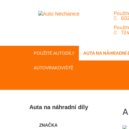
Použit
602
Použit
724
POUŽITÉ AUTODÍLY
AUTA NA
NÁHRADNÍ
AUTOVRAKOVIŠTĚ
Auta na náhradní díly
A
ZNAČKA