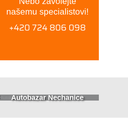
Nebo zavolejte
našemu specialistovi!
+420 724 806 098
Autobazar Nechanice