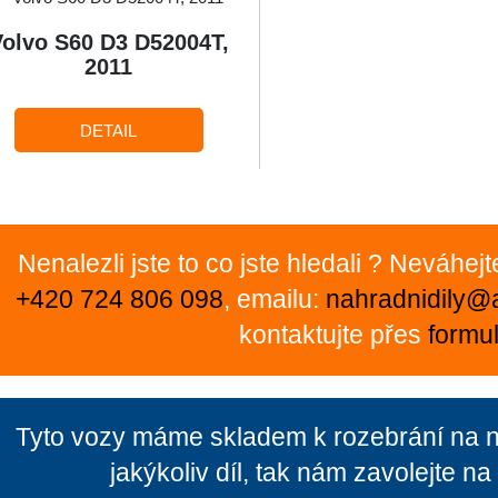
Volvo S60 D3 D52004T,
2011
DETAIL
Nenalezli jste to co jste hledali ? Neváhej
+420 724 806 098
, emailu:
nahradnidily@
kontaktujte přes
formul
Tyto vozy máme skladem k rozebrání na ná
jakýkoliv díl, tak nám zavolejte n