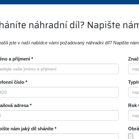
háníte náhradní díl? Napište ná
ašli jste v naší nabídce vámi požadovaný náhradní díl? Napište ná
no a příjmení *
Znač
efonní číslo *
Typ/
ilová adresa *
Rok 
ište nám jaký díl sháníte *
Obrá