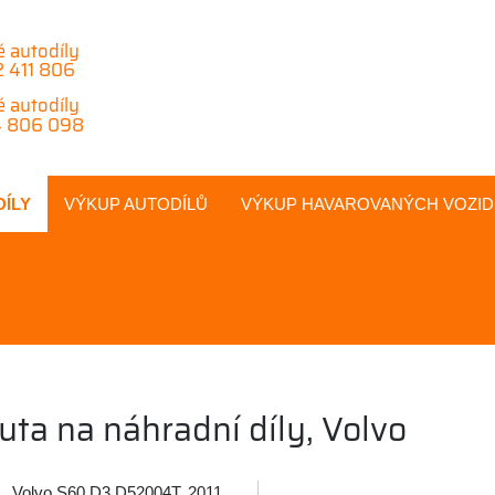
é autodíly
 411 806
é autodíly
 806 098
DÍLY
VÝKUP AUTODÍLŮ
VÝKUP
HAVAROVANÝCH
VOZID
uta na náhradní díly, Volvo