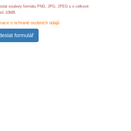
oslat soubory formátu PNG, JPG, JPEG s o celkové
ostí 10MB.
mace o ochraně osobních údajů
eslat formulář