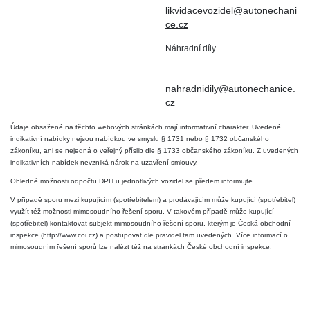
DIČ: CZ6906163176
likvidacevozidel@autonechani
ce.cz
Náhradní díly
+420 724 806 098
nahradnidily@autonechanice.
cz
Údaje obsažené na těchto webových stránkách mají informativní charakter. Uvedené
indikativní nabídky nejsou nabídkou ve smyslu § 1731 nebo § 1732 občanského
zákoníku, ani se nejedná o veřejný příslib dle § 1733 občanského zákoníku. Z uvedených
indikativních nabídek nevzniká nárok na uzavření smlouvy.
Ohledně možnosti odpočtu DPH u jednotlivých vozidel se předem informujte.
V případě sporu mezi kupujícím (spotřebitelem) a prodávajícím může kupující (spotřebitel)
využít též možnosti mimosoudního řešení sporu. V takovém případě může kupující
(spotřebitel) kontaktovat subjekt mimosoudního řešení sporu, kterým je Česká obchodní
inspekce (http://www.coi.cz) a postupovat dle pravidel tam uvedených. Více informací o
mimosoudním řešení sporů lze nalézt též na stránkách České obchodní inspekce.
2026 © Auto Nechanice - Všechna práva vyhrazena