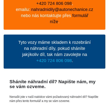
+420 724 806 098
,
emailu:
nahradnidily@autonechanice.cz
nebo nás kontaktujte přes
formulář
níže
.
Tyto vozy máme skladem k rozebrání
na náhradní díly, pokud sháníte
jakýkoliv díl, tak nám zavolejte na
+420 724 806 098
.
Sháníte náhradní díl? Napište nám, my
se vám ozveme.
Nenašli jste v naší nabídce vámi požadovaný náhradní díl? Napište
nám přes tento formulář a my se vám ozveme.