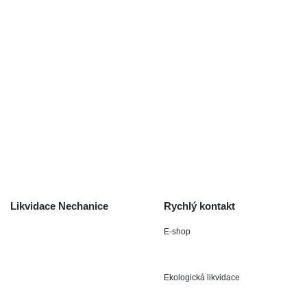
Auta na náhradní díly
Autobazar Nechanice
Výkup autodílů
Výkup havarovaných vozidel
O společnosti
Obchodní podmínky
Odstoupení od smlouvy
/ reklamace
Kontakt
Likvidace Nechanice
Rychlý kontakt
E-shop
Staré Nechanice 109
+420 602 411 806
503 15 Nechanice
Ekologická likvidace
IČO : 15643905
+420 724 019 806