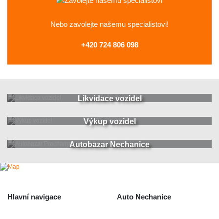
Nebo zavolejte
našemu specialistovi!
+420 724 806 098
Likvidace vozidel
Výkup vozidel
Autobazar Nechanice
Hlavní navigace
Auto Nechanice
Použité autodíly
Likvidace nechanice