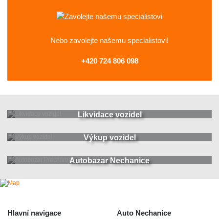
Nebo zavolejte
našemu specialistovi!
+420 724 806 098
Likvidace vozidel
Výkup vozidel
Autobazar Nechanice
Hlavní navigace
Auto Nechanice