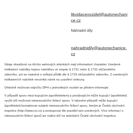
IČO : 15643905
+420 724 019 806
DIČ: CZ6906163176
likvidacevozidel@autonechani
ce.cz
Náhradní díly
+420 724 806 098
nahradnidily@autonechanice.
cz
Údaje obsažené na těchto webových stránkách mají informativní charakter. Uvedené
indikativní nabídky nejsou nabídkou ve smyslu § 1731 nebo § 1732 občanského
zákoníku, ani se nejedná o veřejný příslib dle § 1733 občanského zákoníku. Z uvedených
indikativních nabídek nevzniká nárok na uzavření smlouvy.
Ohledně možnosti odpočtu DPH u jednotlivých vozidel se předem informujte.
V případě sporu mezi kupujícím (spotřebitelem) a prodávajícím může kupující (spotřebitel)
využít též možnosti mimosoudního řešení sporu. V takovém případě může kupující
(spotřebitel) kontaktovat subjekt mimosoudního řešení sporu, kterým je Česká obchodní
inspekce (http://www.coi.cz) a postupovat dle pravidel tam uvedených. Více informací o
mimosoudním řešení sporů lze nalézt též na stránkách České obchodní inspekce.