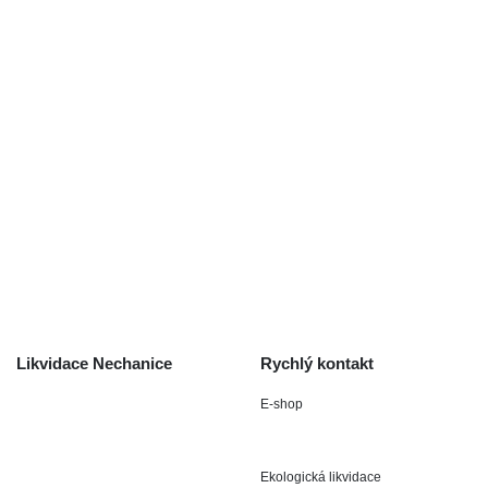
Použité autodíly
Likvidace nechanice
Auta na náhradní díly
Autobazar Nechanice
Výkup autodílů
Výkup havarovaných vozidel
O společnosti
Obchodní podmínky
Odstoupení od smlouvy
/ reklamace
Kontakt
Likvidace Nechanice
Rychlý kontakt
E-shop
Staré Nechanice 109
+420 602 411 806
503 15 Nechanice
Ekologická likvidace