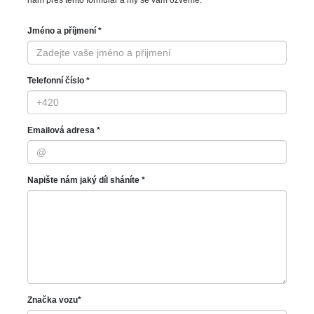
nám přes tento formulář a my se vám ozveme.
Jméno a příjmení *
Telefonní číslo *
Emailová adresa *
Napište nám jaký díl sháníte *
Značka vozu*