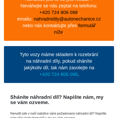
Neváhejte se nás zeptat na telefonu:
+420 724 806 098
,
emailu:
nahradnidily@autonechanice.cz
nebo nás kontaktujte přes
formulář
níže
.
Tyto vozy máme skladem k rozebrání
na náhradní díly, pokud sháníte
jakýkoliv díl, tak nám zavolejte na
+420 724 806 098
.
Sháníte náhradní díl? Napište nám, my
se vám ozveme.
Nenašli jste v naší nabídce vámi požadovaný náhradní díl? Napište