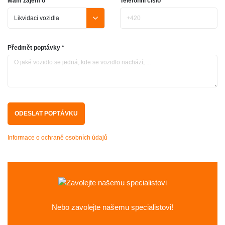
Mám zájem o *
Telefonní číslo
Předmět poptávky *
Informace o ochraně osobních údajů
Nebo zavolejte
našemu specialistovi!