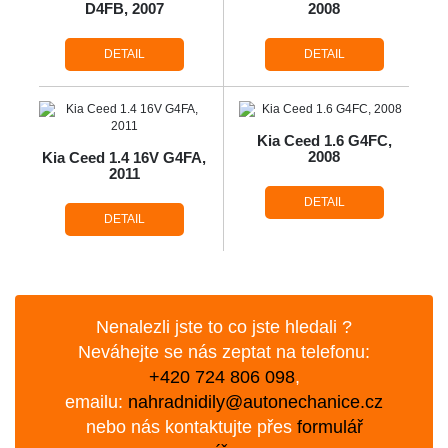
D4FB, 2007
2008
DETAIL
DETAIL
Kia Ceed 1.6 G4FC,
2008
Kia Ceed 1.4 16V G4FA,
2011
DETAIL
DETAIL
Nenalezli jste to co jste hledali ?
Neváhejte se nás zeptat na telefonu:
+420 724 806 098
,
emailu:
nahradnidily@autonechanice.cz
nebo nás kontaktujte přes
formulář