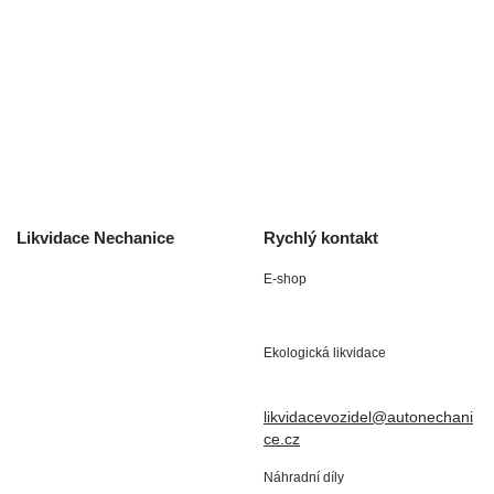
Výkup havarovaných vozidel
O společnosti
Obchodní podmínky
Odstoupení od smlouvy
/ reklamace
Kontakt
Likvidace Nechanice
Rychlý kontakt
E-shop
Staré Nechanice 109
+420 602 411 806
503 15 Nechanice
Ekologická likvidace
IČO : 15643905
+420 724 019 806
DIČ: CZ6906163176
likvidacevozidel@autonechani
ce.cz
Náhradní díly