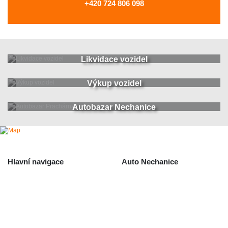
+420 724 806 098
Likvidace vozidel
Výkup vozidel
Autobazar Nechanice
Hlavní navigace
Auto Nechanice
Použité autodíly
Likvidace nechanice
Auta na náhradní díly
Autobazar Nechanice
Výkup autodílů