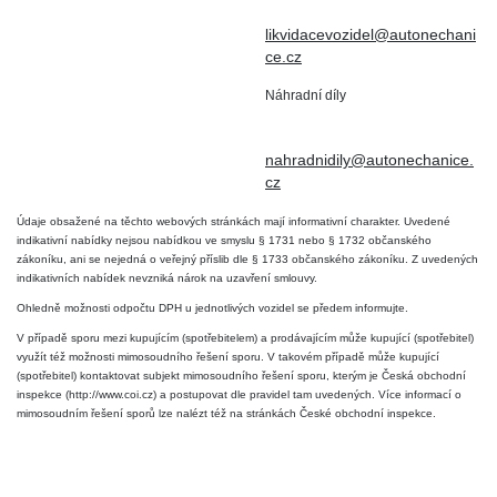
+420 724 019 806
DIČ: CZ6906163176
likvidacevozidel@autonechani
ce.cz
Náhradní díly
+420 724 806 098
nahradnidily@autonechanice.
cz
Údaje obsažené na těchto webových stránkách mají informativní charakter. Uvedené
indikativní nabídky nejsou nabídkou ve smyslu § 1731 nebo § 1732 občanského
zákoníku, ani se nejedná o veřejný příslib dle § 1733 občanského zákoníku. Z uvedených
indikativních nabídek nevzniká nárok na uzavření smlouvy.
Ohledně možnosti odpočtu DPH u jednotlivých vozidel se předem informujte.
V případě sporu mezi kupujícím (spotřebitelem) a prodávajícím může kupující (spotřebitel)
využít též možnosti mimosoudního řešení sporu. V takovém případě může kupující
(spotřebitel) kontaktovat subjekt mimosoudního řešení sporu, kterým je Česká obchodní
inspekce (http://www.coi.cz) a postupovat dle pravidel tam uvedených. Více informací o
mimosoudním řešení sporů lze nalézt též na stránkách České obchodní inspekce.