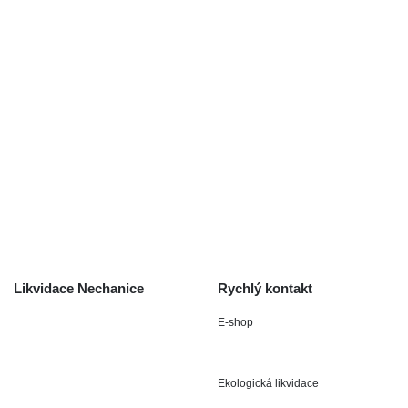
Použité autodíly
Likvidace nechanice
Auta na náhradní díly
Autobazar Nechanice
Výkup autodílů
Výkup havarovaných vozidel
O společnosti
Obchodní podmínky
Odstoupení od smlouvy
/ reklamace
Kontakt
Likvidace Nechanice
Rychlý kontakt
E-shop
Staré Nechanice 109
+420 602 411 806
503 15 Nechanice
Ekologická likvidace
IČO : 15643905