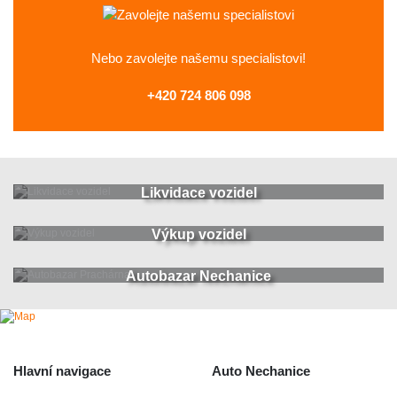
Nebo zavolejte
našemu specialistovi!
+420 724 806 098
Likvidace vozidel
Výkup vozidel
Autobazar Nechanice
Hlavní navigace
Auto Nechanice