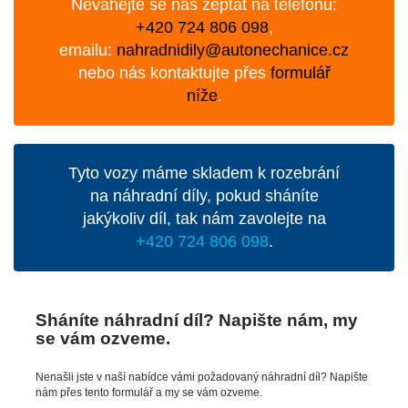
Neváhejte se nás zeptat na telefonu:
+420 724 806 098
,
emailu:
nahradnidily@autonechanice.cz
nebo nás kontaktujte přes
formulář
níže
.
Tyto vozy máme skladem k rozebrání
na náhradní díly, pokud sháníte
jakýkoliv díl, tak nám zavolejte na
+420 724 806 098
.
Sháníte náhradní díl? Napište nám, my
se vám ozveme.
Nenašli jste v naší nabídce vámi požadovaný náhradní díl? Napište
nám přes tento formulář a my se vám ozveme.