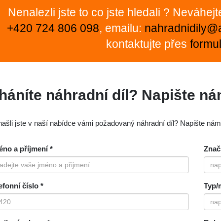
Nenalezli jste to co jste hledali ? Neváhej
+420 724 806 098
, emailu:
nahradnidily@
kontaktujte přes
formul
háníte náhradní díl? Napište n
ašli jste v naší nabídce vámi požadovaný náhradní díl? Napište ná
no a příjmení *
Znač
efonní číslo *
Typ/