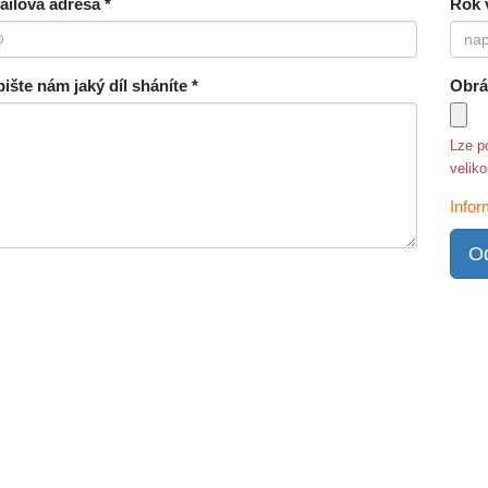
ilová adresa *
Rok 
ište nám jaký díl sháníte *
Obrá
Lze p
velik
Infor
Od