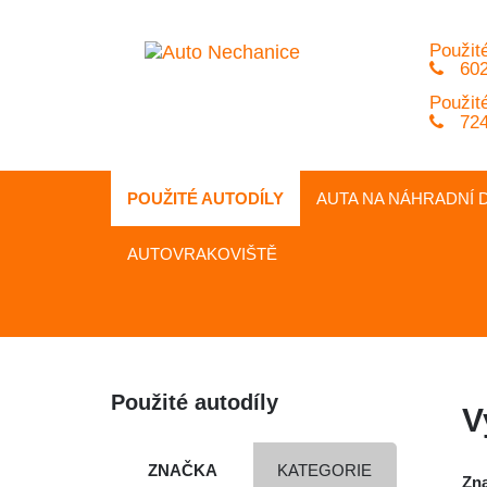
Použité
602
Použité
724
POUŽITÉ AUTODÍLY
AUTA NA
NÁHRADNÍ
D
AUTOVRAKOVIŠTĚ
Použité autodíly
V
ZNAČKA
KATEGORIE
Zn