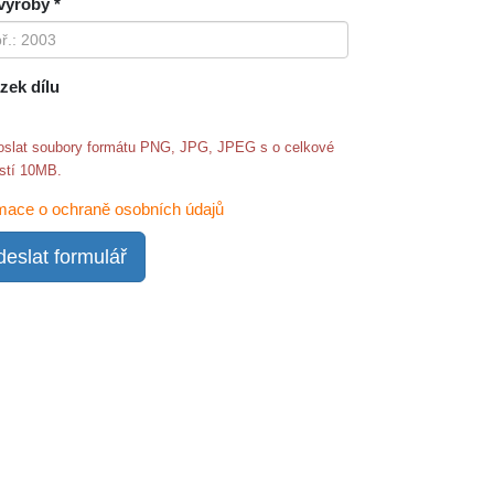
výroby *
zek dílu
oslat soubory formátu PNG, JPG, JPEG s o celkové
ostí 10MB.
mace o ochraně osobních údajů
eslat formulář