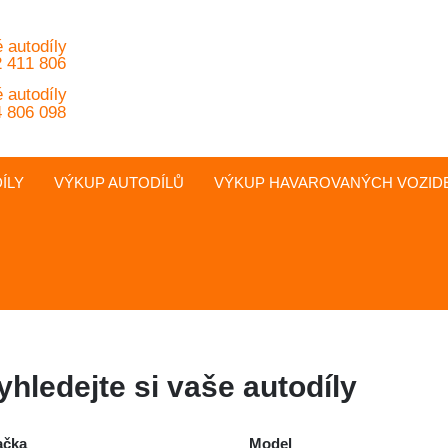
 autodíly
 411 806
 autodíly
 806 098
ÍLY
VÝKUP AUTODÍLŮ
VÝKUP
HAVAROVANÝCH
VOZID
yhledejte si vaše autodíly
ačka
Model