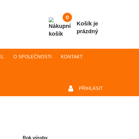
0
Košík je
prázdný
EL
O SPOLEČNOSTI
KONTAKT
PŘIHLÁSIT
Rok výroby