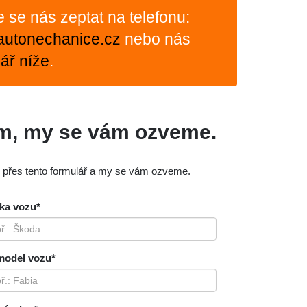
te se nás zeptat na telefonu:
autonechanice.cz
nebo nás
ář níže
.
ám, my se vám ozveme.
m přes tento formulář a my se vám ozveme.
ka vozu*
model vozu*