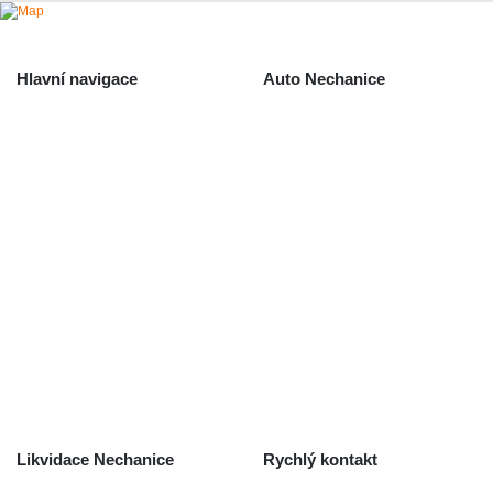
Hlavní navigace
Auto Nechanice
Použité autodíly
Likvidace nechanice
Auta na náhradní díly
Autobazar Nechanice
Výkup autodílů
Výkup havarovaných vozidel
O společnosti
Obchodní podmínky
Odstoupení od smlouvy
/ reklamace
Kontakt
Likvidace Nechanice
Rychlý kontakt