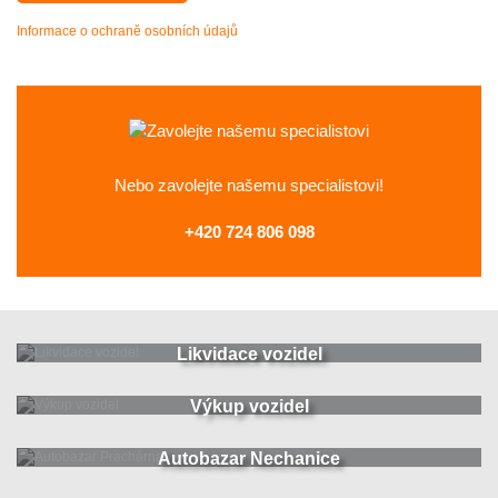
Informace o ochraně osobních údajů
Nebo zavolejte
našemu specialistovi!
+420 724 806 098
Likvidace vozidel
Výkup vozidel
Autobazar Nechanice