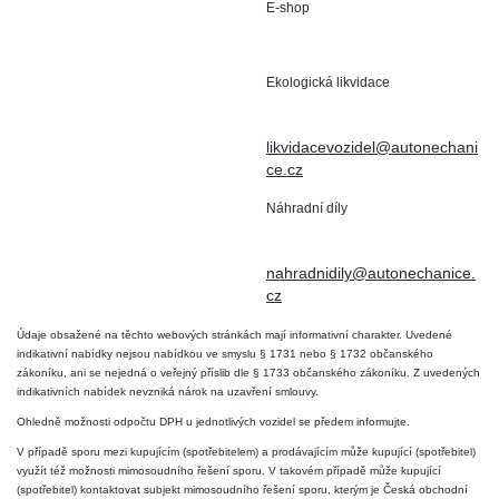
E-shop
Staré Nechanice 109
+420 602 411 806
503 15 Nechanice
Ekologická likvidace
IČO : 15643905
+420 724 019 806
DIČ: CZ6906163176
likvidacevozidel@autonechani
ce.cz
Náhradní díly
+420 724 806 098
nahradnidily@autonechanice.
cz
Údaje obsažené na těchto webových stránkách mají informativní charakter. Uvedené
indikativní nabídky nejsou nabídkou ve smyslu § 1731 nebo § 1732 občanského
zákoníku, ani se nejedná o veřejný příslib dle § 1733 občanského zákoníku. Z uvedených
indikativních nabídek nevzniká nárok na uzavření smlouvy.
Ohledně možnosti odpočtu DPH u jednotlivých vozidel se předem informujte.
V případě sporu mezi kupujícím (spotřebitelem) a prodávajícím může kupující (spotřebitel)
využít též možnosti mimosoudního řešení sporu. V takovém případě může kupující
(spotřebitel) kontaktovat subjekt mimosoudního řešení sporu, kterým je Česká obchodní