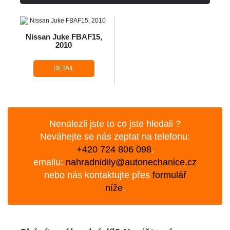
Nissan Juke FBAF15,
2010
DETAIL
Nenalezli jste to co jste hledali ?
Neváhejte se nás zeptat na telefonu:
+420 724 806 098
,
emailu:
nahradnidily@autonechanice.cz
nebo nás kontaktujte přes
formulář
níže
.