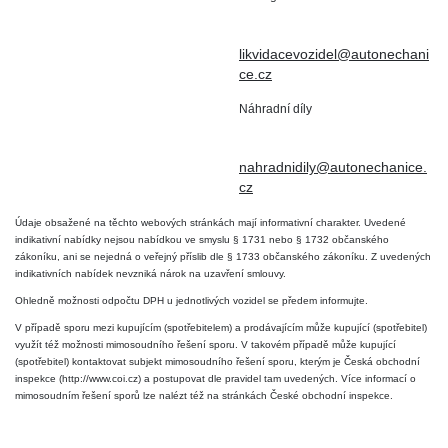
IČO : 15643905
+420 724 019 806
DIČ: CZ6906163176
likvidacevozidel@autonechani
ce.cz
Náhradní díly
+420 724 806 098
nahradnidily@autonechanice.
cz
Údaje obsažené na těchto webových stránkách mají informativní charakter. Uvedené
indikativní nabídky nejsou nabídkou ve smyslu § 1731 nebo § 1732 občanského
zákoníku, ani se nejedná o veřejný příslib dle § 1733 občanského zákoníku. Z uvedených
indikativních nabídek nevzniká nárok na uzavření smlouvy.
Ohledně možnosti odpočtu DPH u jednotlivých vozidel se předem informujte.
V případě sporu mezi kupujícím (spotřebitelem) a prodávajícím může kupující (spotřebitel)
využít též možnosti mimosoudního řešení sporu. V takovém případě může kupující
(spotřebitel) kontaktovat subjekt mimosoudního řešení sporu, kterým je Česká obchodní
inspekce (http://www.coi.cz) a postupovat dle pravidel tam uvedených. Více informací o
mimosoudním řešení sporů lze nalézt též na stránkách České obchodní inspekce.