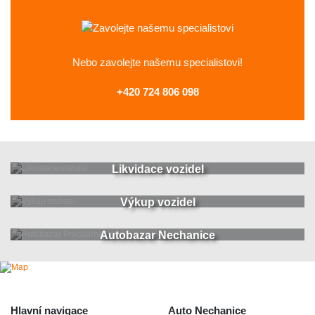
Nebo zavolejte
našemu specialistovi!
+420 724 806 098
Likvidace vozidel
Výkup vozidel
Autobazar Nechanice
Hlavní navigace
Auto Nechanice