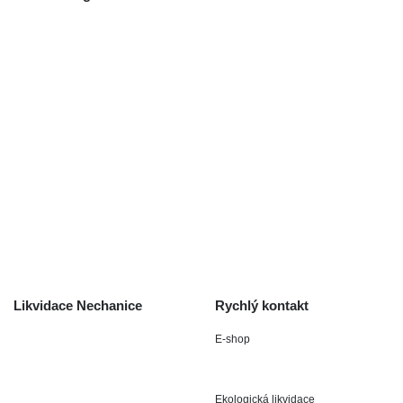
Použité autodíly
Likvidace nechanice
Auta na náhradní díly
Autobazar Nechanice
Výkup autodílů
Výkup havarovaných vozidel
O společnosti
Obchodní podmínky
Odstoupení od smlouvy
/ reklamace
Kontakt
Likvidace Nechanice
Rychlý kontakt
E-shop
Staré Nechanice 109
+420 602 411 806
503 15 Nechanice
Ekologická likvidace