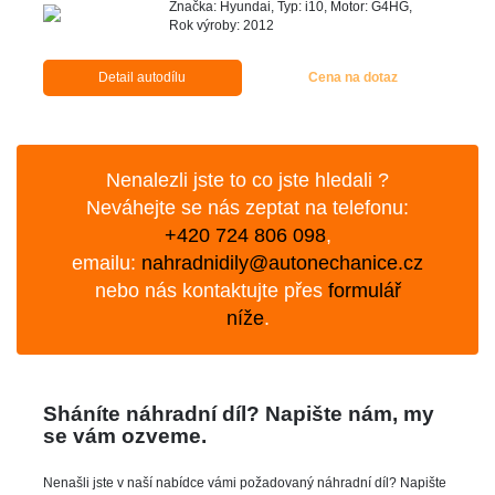
Značka: Hyundai, Typ: i10, Motor: G4HG,
Rok výroby: 2012
Detail autodílu
Cena na dotaz
Nenalezli jste to co jste hledali ?
Neváhejte se nás zeptat na telefonu:
+420 724 806 098
,
emailu:
nahradnidily@autonechanice.cz
nebo nás kontaktujte přes
formulář
níže
.
Sháníte náhradní díl? Napište nám, my
se vám ozveme.
Nenašli jste v naší nabídce vámi požadovaný náhradní díl? Napište