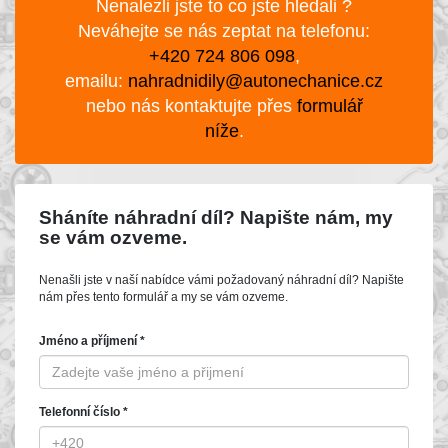
Nenalezli jste to co jste hledali ?
Neváhejte se nás zeptat na telefonu:
+420 724 806 098
,
emailu:
nahradnidily@autonechanice.cz
nebo nás kontaktujte přes
formulář
níže
.
Sháníte náhradní díl? Napište nám, my
se vám ozveme.
Nenašli jste v naší nabídce vámi požadovaný náhradní díl? Napište
nám přes tento formulář a my se vám ozveme.
Jméno a příjmení *
Telefonní číslo *