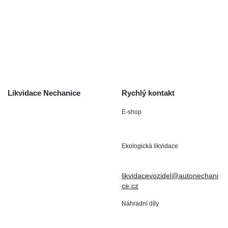
O společnosti
Obchodní podmínky
Odstoupení od smlouvy
/ reklamace
Kontakt
Likvidace Nechanice
Rychlý kontakt
E-shop
Staré Nechanice 109
+420 602 411 806
503 15 Nechanice
Ekologická likvidace
IČO : 15643905
+420 724 019 806
DIČ: CZ6906163176
likvidacevozidel@autonechani
ce.cz
Náhradní díly
+420 724 806 098