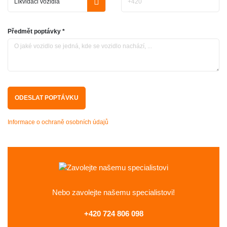
Předmět poptávky *
Informace o ochraně osobních údajů
Nebo zavolejte
našemu specialistovi!
+420 724 806 098