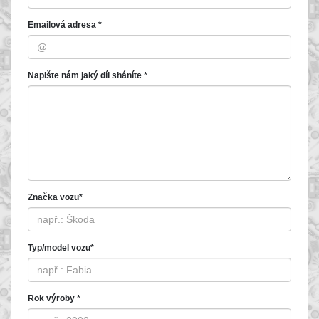
Emailová adresa *
Napište nám jaký díl sháníte *
Značka vozu*
Typ/model vozu*
Rok výroby *