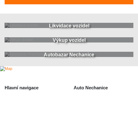
Likvidace vozidel
Výkup vozidel
Autobazar Nechanice
Hlavní navigace
Auto Nechanice
Použité autodíly
Likvidace nechanice
Auta na náhradní díly
Autobazar Nechanice
Výkup autodílů
Výkup havarovaných vozidel